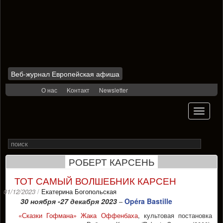
Веб-журнал Европейская афиша
Skip
О нас
Kонтакт
Newsletter
to
content
Toggle
navigati
Search
Rechercher
for
РОБЕРТ КАРСЕНЬ
ТОТ САМЫЙ ВОЛШЕБНИК КАРСЕН
01/12/2023
/
Екатерина Богопольская
30 ноября -27 декабря 2023
Opéra Bastille
–
«Сказки Гофмана» Жака Оффенбаха
, культовая постановка