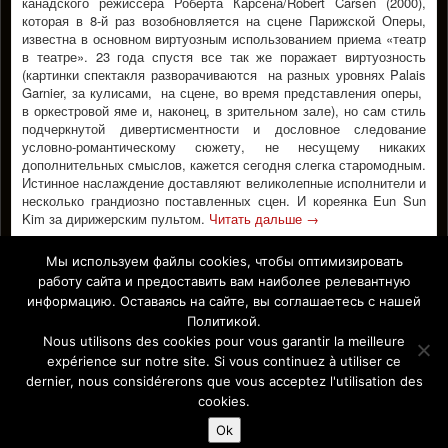
канадского режиссера Роберта Карсена/Robert Carsen (2000),
которая в 8-й раз возобновляется на сцене Парижской Оперы,
известна в основном виртуозным использованием приема «театр
в театре». 23 года спустя все так же поражает виртуозность
(картинки спектакля разворачиваются на разных уровнях Palais
Garnier, за кулисами, на сцене, во время представления оперы,
в оркестровой яме и, наконец, в зрительном зале), но сам стиль
подчеркнутой дивертисментности и дословное следование
условно-романтическому сюжету, не несущему никаких
дополнительных смыслов, кажется сегодня слегка старомодным.
Истинное наслаждение доставляют великолепные исполнители и
несколько грандиозно поставленных сцен. И кореянка Eun Sun
Kim за дирижерским пультом.
Читать дальше
→
ROBERT CARSEN
ПАРИЖСКАЯ ОПЕРА
,
,
Мы используем файлы cookies, чтобы оптимизировать
работу сайта и предоставить вам наиболее релевантную
РОБЕРТ КАРСЕНЬ
информацию. Оставаясь на сайте, вы соглашаетесь с нашей
Facebook
Политикой.
Nous utilisons des cookies pour vous garantir la meilleure
expérience sur notre site. Si vous continuez à utiliser ce
dernier, nous considérerons que vous acceptez l'utilisation des
Affiche Paris-Europe magazine/ Афиша Париж-Европа © 2011-
cookies.
2026 Afficha.info -T
ous droits réservés/
Все права защищены –
Mentions légales
Ok