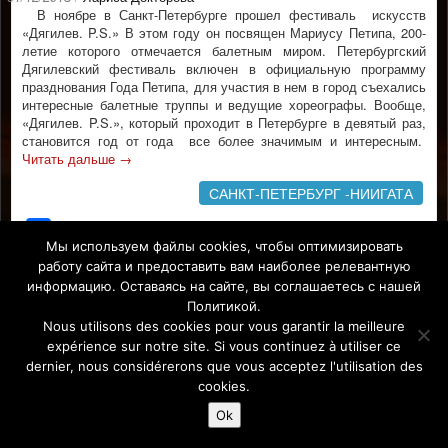
В ноябре в Санкт-Петербурге прошел фестиваль искусств
«Дягилев. P.S.» В этом году он посвящен Мариусу Петипа, 200-
летие которого отмечается балетным миром. Петербургский
Дягилевский фестиваль включен в официальную программу
празднования Года Петипа, для участия в нем в город съехались
интересные балетные труппы и ведущие хореографы. Вообще,
«Дягилев. P.S.», который проходит в Петербурге в девятый раз,
становится год от года все более значимым и интересным.
Читать дальше
→
САНКТ-ПЕТЕРБУРГ -НИИГАТА
Facebook
Мы используем файлы cookies, чтобы оптимизировать
работу сайта и предоставить вам наиболее релевантную
информацию. Оставаясь на сайте, вы соглашаетесь с нашей
Affiche Paris-Europe magazine/ Афиша Париж-Европа © 2011-
Политикой.
2026 Afficha.info -T
ous droits réservés/
Все права защищены –
Nous utilisons des cookies pour vous garantir la meilleure
Mentions légales
expérience sur notre site. Si vous continuez à utiliser ce
dernier, nous considérerons que vous acceptez l'utilisation des
cookies.
Ok