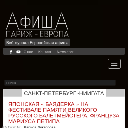
Веб-журнал Европейская афиша
Skip
О нас
Kонтакт
Newsletter
to
content
Toggle
navigati
Search
Rechercher
for
САНКТ-ПЕТЕРБУРГ -НИИГАТА
ЯПОНСКАЯ « БАЯДЕРКА » НА
ФЕСТИВАЛЕ ПАМЯТИ ВЕЛИКОГО
РУССКОГО БАЛЕТМЕЙСТЕРА, ФРАНЦУЗА
МАРИУСА ПЕТИПА
01/12/2018
/
Лариса Докторова