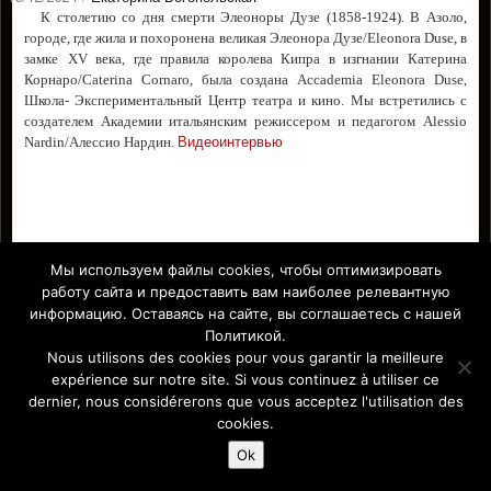
К столетию со дня смерти Элеоноры Дузе (1858-1924). В Азоло,
городе, где жила и похоронена великая Элеонора Дузе/
Eleonora Duse
, в
замке
XV
века, где правила
королева Кипра в изгнании
Катерина
Кор
наро/
Caterina Cornaro, была создана
Accademia Eleonora Duse
,
Школа- Экспериментальный Центр театр
a
и кино.
Мы встретились с
создателем Академии итальянским режиссером и педагогом
Alessio
Видеоинтервью
Nardin
/Алессио Нардин.
Мы используем файлы cookies, чтобы оптимизировать
ALESSIO NARDIN
ASOLO
ELEONORA DUSE
,
,
работу сайта и предоставить вам наиболее релевантную
Facebook
информацию. Оставаясь на сайте, вы соглашаетесь с нашей
Политикой.
Nous utilisons des cookies pour vous garantir la meilleure
expérience sur notre site. Si vous continuez à utiliser ce
Affiche Paris-Europe magazine/ Афиша Париж-Европа © 2011-
dernier, nous considérerons que vous acceptez l'utilisation des
2026 Afficha.info -T
ous droits réservés/
Все права защищены –
cookies.
Mentions légales
Ok