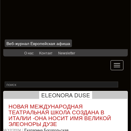
Веб-журнал Европейская афиша
Skip
О нас
Kонтакт
Newsletter
to
content
Toggle
navigati
Search
Rechercher
for
ELEONORA DUSE
НОВАЯ МЕЖДУНАРОДНАЯ
ТЕАТРАЛЬНАЯ ШКОЛА СОЗДАНА В
ИТАЛИИ -ОНА НОСИТ ИМЯ ВЕЛИКОЙ
ЭЛЕОНОРЫ ДУЗЕ
16/12/2024
/
Екатерина Богопольская