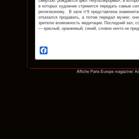
смертью: рождается цикл «Мультиформы», в котором
в которых художник стремится передать самые сил
религиозному. В зале n°5 представлена знаменитая
отказался продавать, а потом передал музею: он
зрителю возможность медитации. Последний зал, с
— красный, оранжевый, синий, словно ничто не пре
Facebook
Affiche Paris-Europe magazine/ 