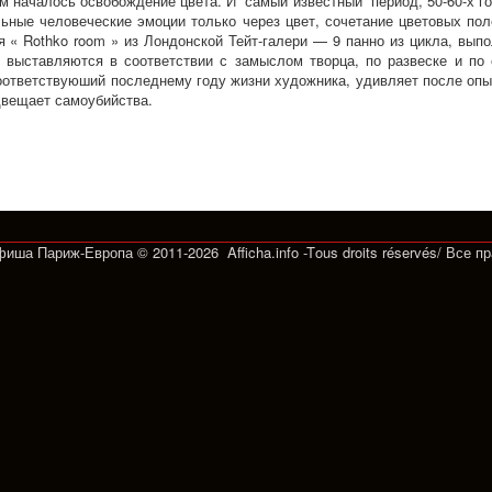
 началось освобождение цвета. И самый известный период, 50-60-х год
ьные человеческие эмоции только через цвет, сочетание цветовых поле
 « Rothko room » из Лондонской Тейт-галери — 9 панно из цикла, выпо
и выставляются в соответствии с замыслом творца, по развеске и п
оответствуюший последнему году жизни художника, удивляет после опы
двещает самоубийства.
Афиша Париж-Европа © 2011-2026 Afficha.info -T
ous droits réservés/
Все п