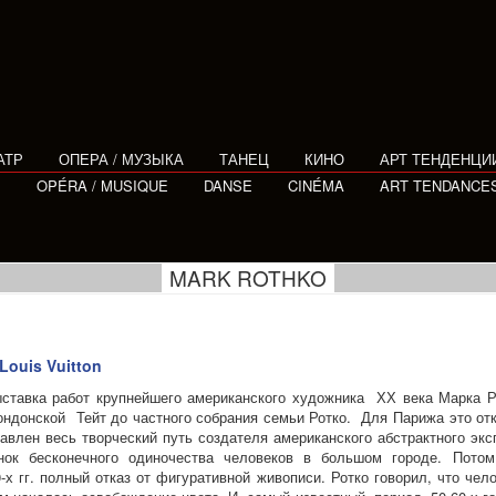
АТР
ОПЕРА / МУЗЫКА
ТАНЕЦ
КИНО
АРТ ТЕНДЕНЦИ
E
OPÉRA / MUSIQUE
DANSE
CINÉMA
ART TENDANCE
MARK ROTHKO
Louis Vuitton
ставка работ крупнейшего американского художника ХХ века Марка Ро
ондонской Тейт до частного собрания семьи Ротко. Для Парижа это отк
тавлен весь творческий путь создателя американского абстрактного экс
енок бесконечного одиночества человеков в большом городе. Потом
-х гг. полный отказ от фигуративной живописи. Ротко говорил, что че