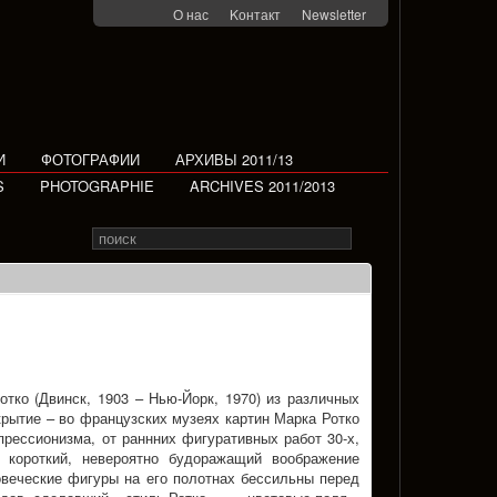
О нас
Kонтакт
Newsletter
И
ФОТОГРАФИИ
АРХИВЫ 2011/13
S
PHOTOGRAPHIE
ARCHIVES 2011/2013
Search
Rechercher
for
тко (Двинск, 1903 – Нью-Йорк, 1970) из различных
рытие – во французских музеях картин Марка Ротко
прессионизма, от раннних фигуративных работ 30-х,
 короткий, невероятно будоражащий воображение
ловеческие фигуры на его полотнах бессильны перед