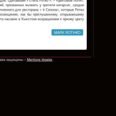
ов, сделавший « стиль Ротко », – «цветовые поля»,
й, призванных вызвать у зрителя катарсис, сродни
лненного для ресторана « 4 Сезона», которые Ротко
о освещению, как бы приглушенному, открываюшему
та часовни в Хьюстоне возращением к яркому цвету
MARK ROTHKO
рава защищены –
Mentions légales