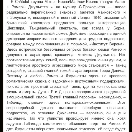
В Châtelet труппа Мэтью Борна/Matthew Bourne танцует балет
« Ромео+ Джульетта » на музыку C.Прокофьева — после
радикально переписанных знаковых балетов Чайковского и
« Золушки », помещенной в военный Лондон 1940, знаменитый
британский хореограф предлагает вольную интерпретацию
Шекспира. Танцевальный спектакль, как всегда у Борна,
опирается на нарративный сюжет. Действие происходит в единой
декорации исправительного заведения для трудных подростков,
среднее между психлечебницей и тюрьмой, «Институт Верона».
Здесь встречаются безвольный отпрыск богатой семьи Ромео и
девушка с характером, красавица -метиска Джульетта. Нет
противостояния двух семей, весь мир враждебен юным душам, и
лейтмотивом яростного агрессивного мира становится « Танец
рыцарей », ставший главной темой в аранжировке Терри Дэвиса.
Поэтому и любовь Ромео и Джульетты здесь не красивая
романтическая сказка с вздохами и виртуозными поддержками,
но столь же яростный страстный танец, где на кон поставлены
жизнь и смерть. Дуэты Р и Д просто завораживают предельной
эмоциональной силой. Третий главный персонаж, неожиданно, –
Тибальд, ставший здесь полицейским-охранником. Этот
звероподобный детина вызывает всеобщую ненависть
подростков, но особенно Джульетты — вероятно, он еще и
насильник. Так что убийство провоцирует именно она: хотя
задушат Тибальда коллективно, обвинение падет на Ромео. А
для Джульетты обернется навязчивым психозом: ей везде будет