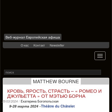
Веб-журнал Европейская афиша
Skip
О нас
Kонтакт
Newsletter
to
content
Toggle
navigati
Search
Rechercher
for
MATTHEW BOURNE
КРОВЬ, ЯРОСТЬ, СТРАСТЬ – « РОМЕО И
ДЖУЛЬЕТТА » ОТ МЭТЬЮ БОРНА
25/03/2024
/
Екатерина Богопольская
9-28 марта 2024
Théâtre du Châtelet
–