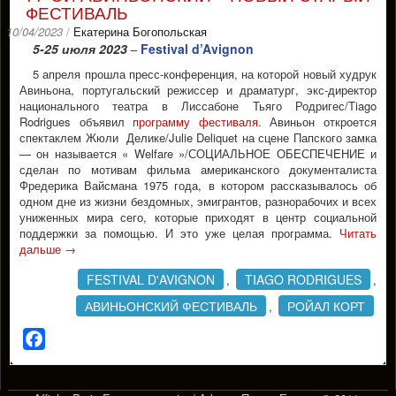
ФЕСТИВАЛЬ
10/04/2023
/
Екатерина Богопольская
5-25 июля 2023
Festival d’Avignon
–
5 апреля прошла пресс-конференция, на которой новый худрук
Авиньона, португальский режиссер и драматург, экс-директор
национального театра в Лиссабоне Тьяго Родригес/Tiago
Rodrigues объявил
программу фестиваля
. Авиньон откроется
спектаклем Жюли Делике/Julie Deliquet на сцене Папского замка
— он называется « Welfare »/СОЦИАЛЬНОЕ ОБЕСПЕЧЕНИЕ и
сделан по мотивам фильма американского документалиста
Фредерика Вайсмана 1975 года, в котором рассказывалось об
одном дне из жизни бездомных, эмигрантов, разнорабочих и всех
униженных мира сего, которые приходят в центр социальной
поддержки за помощью. И это уже целая программа.
Читать
дальше
→
FESTIVAL D'AVIGNON
TIAGO RODRIGUES
,
,
АВИНЬОНСКИЙ ФЕСТИВАЛЬ
РОЙАЛ КОРТ
,
Facebook