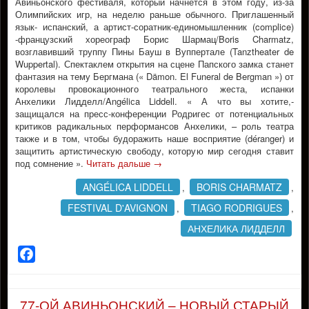
Авиньонского фестиваля, который начнется в этом году, из-за
Олимпийских игр, на неделю раньше обычного. Приглашенный
язык- испанский, а артист-соратник-единомышленник (complice)
-французский хореограф Борис Шармац/Boris Charmatz,
возглавивший труппу Пины Бауш в Вуппертале (Tanztheater de
Wuppertal). Спектаклем открытия на сцене Папского замка станет
фантазия на тему Бергмана (« Dämon. El Funeral de Bergman ») от
королевы провокационного театрального жеста, испанки
Анхелики Лидделл/Angéliсa Liddell. « А что вы хотите,-
защищался на пресс-конференции Родригес от потенциальных
критиков радикальных перформансов Анхелики, – роль театра
также и в том, чтобы будоражить наше восприятие (déranger) и
защитить артистическую свободу, которую мир сегодня ставит
под сомнение ».
Читать дальше
→
ANGÉLICA LIDDELL
BORIS CHARMATZ
,
,
FESTIVAL D'AVIGNON
TIAGO RODRIGUES
,
,
АНХЕЛИКА ЛИДДЕЛЛ
Facebook
77-ОЙ АВИНЬОНСКИЙ – НОВЫЙ СТАРЫЙ