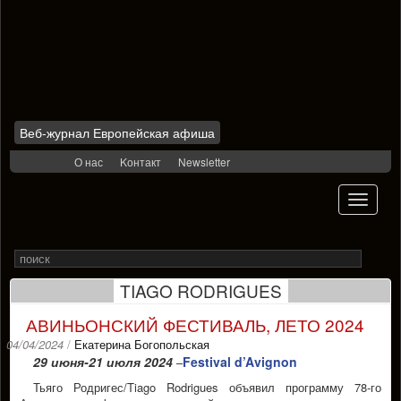
Веб-журнал Европейская афиша
Skip
О нас
Kонтакт
Newsletter
to
content
Toggle
navigati
Search
Rechercher
for
TIAGO RODRIGUES
АВИНЬОНСКИЙ ФЕСТИВАЛЬ, ЛЕТО 2024
04/04/2024
/
Екатерина Богопольская
29 июня-21 июля 2024
Festival d’Avignon
–
Тьяго Родригес/Tiago Rodrigues объявил программу 78-го