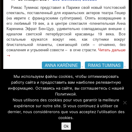
Римас Туминас представил в Париже свой новый толстовский
спектакль, поставленный для израильских актеров театра Гешер
(на иврите с французскими субтитрами). Опять возвращение в
его любимый 19 век, а в центре спектакля -пленительная Анна
Каренина Эфрат Бен-Цур, удивительно совпадающая внешне с
идеалом светской петербургской красавицы 19 века. Все
остальные кружатся вокруг нее, как спутники вокруг
блистательной планеты, сжигающей себя – отчаянно, без
сожаления и угрызений совести – в огне страсти.
Читать дальше
→
ANNA KARÉNINE
RIMAS TUMINAS
,
,
ЛЕВ ТОЛСТОЙ
РИМАС ТУМИНАС
,
,
Мы используем файлы cookies, чтобы оптимизировать
работу сайта и предоставить вам наиболее релевантную
ТЕАТР ГЕШЕР
информацию. Оставаясь на сайте, вы соглашаетесь с нашей
Facebook
Политикой.
Nous utilisons des cookies pour vous garantir la meilleure
expérience sur notre site. Si vous continuez à utiliser ce
dernier, nous considérerons que vous acceptez l'utilisation des
Affiche Paris-Europe magazine/ Афиша Париж-Европа © 2011-
cookies.
2026 Afficha.info -T
ous droits réservés/
Все права защищены –
Mentions légales
Ok