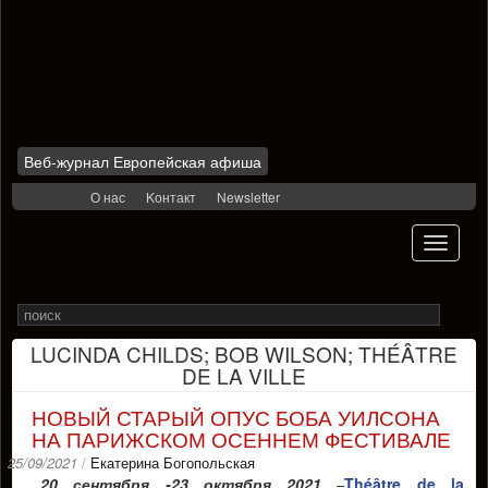
Веб-журнал Европейская афиша
Skip
О нас
Kонтакт
Newsletter
to
content
Toggle
navigati
Search
Rechercher
for
LUCINDA CHILDS; BOB WILSON; THÉÂTRE
DE LA VILLE
НОВЫЙ СТАРЫЙ ОПУС БОБА УИЛСОНА
НА ПАРИЖСКОМ ОСЕННЕМ ФЕСТИВАЛЕ
25/09/2021
/
Екатерина Богопольская
20 сентября -23 октября 2021
Théâtre de la
–