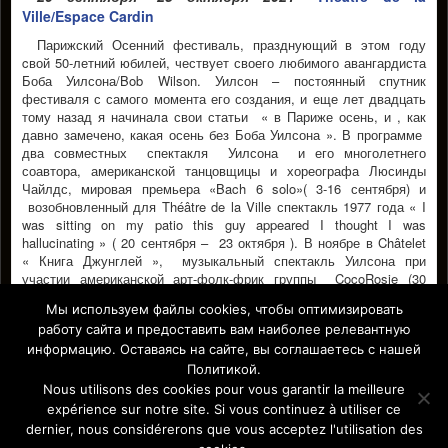
Ville/Espace Cardin
Парижский Осенний фестиваль, празднующий в этом году
cвой 50-летний юбилей, чествует своего любимого авангардиста
Боба Уилсона/Bob Wilson. Уилсон – постоянный спутник
фестиваля с самого момента его создания, и еще лет двадцать
тому назад я начиналa свои статьи « в Париже осень, и , как
давно замечено, какая осень без Боба Уилсона ». В программе
два совместных спектакля Уилсона и его многолетнего
соавтора, американской танцовщицы и хореографа Люсинды
Чайлдс, мировая премьера «Bach 6 solo»( 3-16 сентября) и
возобновленный для Théâtre de la Ville спектакль 1977 года « I
was sitting on my patio this guy appeared I thought I was
hallucinating » ( 20 сентября – 23 октября ). В ноябре в Châtelet
« Книга Джунглей », музыкальный спектакль Уилсона при
участии американской арт-фолк-фрик группы CocoRosie (30
октября -20 ноября).
Читать дальше
→
Мы используем файлы cookies, чтобы оптимизировать
работу сайта и предоставить вам наиболее релевантную
LUCINDA CHILDS; BOB WILSON; THÉÂTRE DE LA VILLE
информацию. Оставаясь на сайте, вы соглашаетесь с нашей
Facebook
Политикой.
Nous utilisons des cookies pour vous garantir la meilleure
expérience sur notre site. Si vous continuez à utiliser ce
dernier, nous considérerons que vous acceptez l'utilisation des
Affiche Paris-Europe magazine/ Афиша Париж-Европа © 2011-