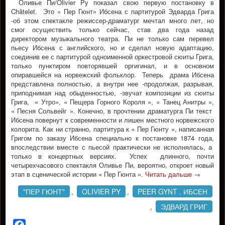
Оливье Пи/Olivier Py показал свою первую постановку в
Châtelet. Это « Пер Гюнт» Ибсена с партитурой Эдварда Грига
-об этом спектакле режиссер-драматург мечтал много лет, но
смог осуществить только сейчас, став два года назад
директором музыкального театра. Пи не только сам перевел
пьесу Ибсена с английского, но и сделал новую адаптацию,
соединив ее с партитурой одноименной оркестровой сюиты Грига,
только пунктиром повторявшей оргигинал, и в основном
опиравшейся на норвежский фольклор. Теперь драма Ибсена
представлена полностью, а внутри нее -продолжая, разрывая,
приподнимая над обыденностью, -звучат композиции из сюиты
Грига, « Утро», « Пещера Горного Короля », « Танец Анитры »,
« Песня Сольвейг ». Конечно, в прочтении драматурга Пи текст
Ибсена повернут к современности и лишен местного норвежского
колорита. Как ни странно, партитура к « Пер Гюнту », написанная
Григом по заказу Ибсена специально к постановке 1874 года,
впоследствии вместе с пьесой практически не исполнялась, а
только в концертных версиях. Успех длинного, почти
четырехчасового спектакля Оливье Пи, вероятно, откроет новый
этап в сценической истории « Пер Гюнта ».
Читать дальше
→
"ПЕР ГЮНТ"
OLIVIER PY
PEER GYNT . ИБСЕН
,
,
ЭДВАРД ГРИГ
,