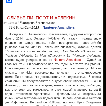
Facebook
ОЛИВЬЕ ПИ, ПОЭТ И АРЛЕКИН
24/10/2023
/
Екатерина Богопольская
11-19 ноября 2023
Nanterre-Amandiers
–
Прощаясь с Авиньонским фестивалем, худруком которого он
был с 2014 года, Оливье Пи/Olivier Py ставит театральную
эпопею во славу театра, «Моя восторженная юность»/«Ma
jeunesse exaltée »(2022). Теперь это спектакль, который длится
10 часов и состоит из 4-х частей,
Les Débuts d’Arlequin
,
La
Trahison d’Arlequin
,
La Mort d’Arlequin
и
Le Triomphe d’Arlequin
,
можно будет увидеть в театре
Nanterre-Amandiers
. Одной из
главных тем Пи-режиссера все эти годы был театр как утопия.
В последнем его опусе это справедливо, как никогда. Можно
сказать, что «Моя восторженная юность» – это квинтэссеция
стиля Пи со всеми его достоинствами и недостатками. В новом
сочинении Пи представляется в двух своих ипостасях – он и
Алькандр, поэт на закате дней, меланхолик и эстет, любящий,
как это водится, мальчиков, и этот самый мальчик, который
здесь становится Арлекином — фривольным и неотразимым
юным богом театральных подмостков. За роль Арлекина Бертран
де Роффиньяк/ Bertrand de Roffignac получил Приз Синдиката