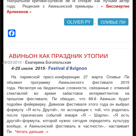
театральной критики/Syndicat de la critique/ как лучший актер
года. Рецензия с Авиньонской премьеры :
« Бессмертие
Арлекинов »
OLIVIER PY
ОЛИВЬЕ ПИ
,
Facebook
АВИНЬОН КАК ПРАЗДНИК УТОПИИ
29/03/2015
/
Екатерина Богопольская
4-25 июля 2015
Festival d’Avignon
–
На парижской пресс-конференции 27 марта Оливье Пи
объявил программу Авиньонского фестиваля 2015
года. Несмотря на бюджетные сложности, связанные с отменой
спектаклей во время забастовок интермиттентов на
прошлом фестивале, Пи обещал, что 69-й Авиньон будет
подобен фейерверку. Девизом фестиваля этого года он выбрал
формулу «Я есть Другой», по ассоциации с той, что родилась
после трагических событий января «Я – Шарли». «Я есть
другой»-формула, которой нужно сегодня определять культуру
вообще, и Авиньонский фестиваль в частности»,- настаивает
Пи.
Читать дальше
→