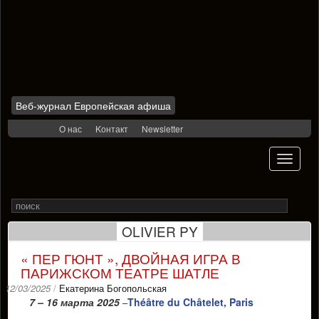
Веб-журнал Европейская афиша
Skip
О нас
Kонтакт
Newsletter
to
content
Toggle
navigati
Search
Rechercher
for
OLIVIER PY
« ПЕР ГЮНТ », ДВОЙНАЯ ИГРА В
ПАРИЖСКОМ ТЕАТРЕ ШАТЛЕ
12/03/2025
/
Екатерина Богопольская
7 – 16 марта 2025
Théâtre du Châtelet, Paris
–