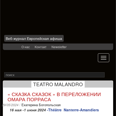
Веб-журнал Европейская афиша
Skip
О нас
Kонтакт
Newsletter
to
content
Toggle
navigati
Search
Rechercher
for
TEATRO MALANDRO
« СКАЗКА СКАЗОК » В ПЕРЕЛОЖЕНИИ
ОМАРА ПОРРАСА
29/05/2024
/
Екатерина Богопольская
16 мая -1 июня 2024
-Théâtre
Nanterre-Amandiers