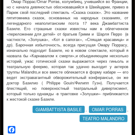
Омар Поррас/Omar Porras, колумбиец, учившийся во Франции,
но с начала девяностых обосновавшийся в Швейцарии, привез в
Париж свой последний спектакль «Сказка сказок». Это название
пятитомника сказок, основанных на народных сказаниях, от
легендарного неаполитанским поэта 17 века Джамбаттистa
Базиле. Его страшные сказки известны нам в облегченном
«переложении для детей» от братьев Гримм и Шарля Перро (в
частности, «Золушка», «Кот в сапогах», «Спящая красавица» и
др). Барочная избыточность, всегда присущая Омару Поррасу,
изначально подходит Базиле, но в новом спектакле, который я
назвала бы «Карнавалом к смерти»,и объединяющем несколько
историй, ужас готической сказки выражается через гиньоль и
театральную феерию, которая так удачно выходит у актеров
труппы Мalandro,и все вместе облекается в форму кабаре — его
ведет экстравагантный обворожительный конферансье, он же
доктор Базилио ( Philippe Gouin/Филипп Гуэн). Получается
блестящий, но поверхностный театральный дивертисмент,
который только однажды -в трактовке «Золушки»- приближается
к жестокой сказке Базиле.
GIAMBATTISTA BASILE
OMAR PORRAS
,
,
TEATRO MALANDRO
Facebook