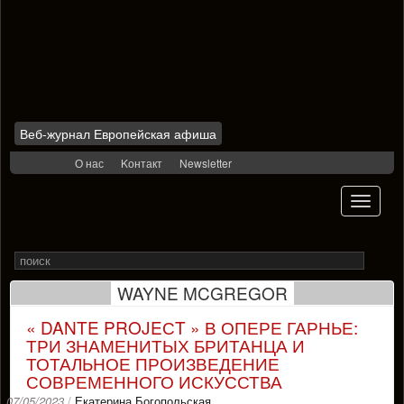
Веб-журнал Европейская афиша
Skip
О нас
Kонтакт
Newsletter
to
content
Toggle
navigati
Search
Rechercher
for
WAYNE MCGREGOR
« DANTE PROJEСT » В ОПЕРЕ ГАРНЬЕ:
ТРИ ЗНАМЕНИТЫХ БРИТАНЦА И
ТОТАЛЬНОЕ ПРОИЗВЕДЕНИЕ
СОВРЕМЕННОГО ИСКУССТВА
07/05/2023
/
Екатерина Богопольская