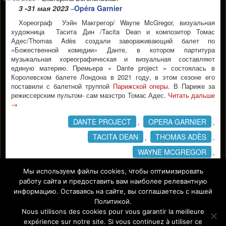
3 -31 мая 2023
Opéra Garnier
–
Хореограф Уэйн Макгрегор/ Wayne McGregor, визуальная
художница Тасита Дин /Tacita Dean и композитор Томас
Адес/Thomas Adès создали завораживающий балет по
«Божественной комедии» Данте, в котором партитура
музыкальная хореографическая и визуальная составляют
единую материю. Премьерa « Dante projeсt » состоялась в
Королевском балете Лондона в 2021 году, в этом сезоне его
поставили с балетной труппой
Парижской оперы
. В Париже за
режиссерским пультом- сам маэстро Томас Адес.
Читать дальше
→
DANTE PROJECT
OPERA GARNIER
,
,
TACITA DEAN
THOMAS ADÈS
,
,
WAYNE MCGREGOR
,
ДАНТЕ "БОЖЕСТВЕННАЯ КОМЕДИЯ"
ТОМАС АДЕС
,
Мы используем файлы cookies, чтобы оптимизировать
работу сайта и предоставить вам наиболее релевантную
УЕЙН МАКГРЕГОР
,
информацию. Оставаясь на сайте, вы соглашаетесь с нашей
Facebook
Политикой.
Nous utilisons des cookies pour vous garantir la meilleure
expérience sur notre site. Si vous continuez à utiliser ce