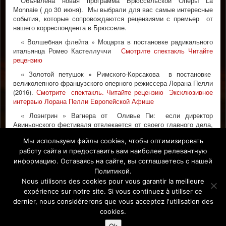
Объявлена новая программа Брюссельской Оперы La
Monnaie ( до 30 июня). Мы выбрали для вас самые интересные
события, которые сопровождаются рецензиями с премьер от
нашего корреспондента в Брюсселе.
« Волшебная флейта » Моцарта в постановке радикального
итальянца Ромео Кастеллуччи
Смотрите спектакль
Читайте
рецензию
« Золотой петушок » Римского-Корсакова в постановке
великолепного французского оперного режиссера Лорана Пелли
(2016).
Смотрите спектакль.
Читайте рецензию Э
ксклюзивное
интервью Лорана Пелли Европейской Афише
« Лоэнгрин » Вагнера от Оливье Пи: если директор
Авиньонского фестиваля отвлекается от своего главного дела,
то только на постановки опер.
Читайте рецензию
.
Смотрите
Мы используем файлы cookies, чтобы оптимизировать
спектакль
Полная программа.
работу сайта и предоставить вам наиболее релевантную
БРЮССЕ́ЛЬ - БЕ́ЛЬГИЯ
информацию. Оставаясь на сайте, вы соглашаетесь с нашей
Политикой.
Facebook
Nous utilisons des cookies pour vous garantir la meilleure
expérience sur notre site. Si vous continuez à utiliser ce
dernier, nous considérerons que vous acceptez l'utilisation des
Affiche Paris-Europe magazine/ Афиша Париж-Европа © 2011-
cookies.
2026 Afficha.info -T
ous droits réservés/
Все права защищены –
Mentions légales