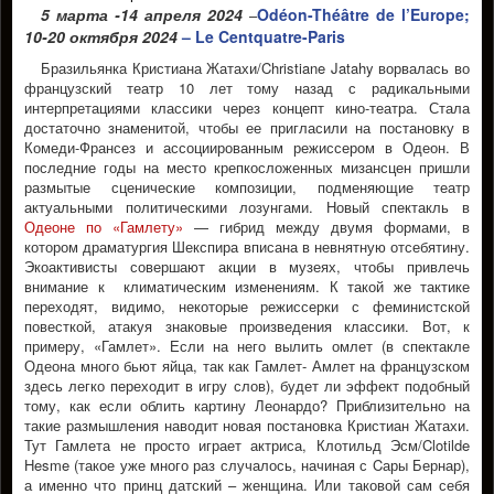
5 марта -14 апреля 2024
Odéon-Théâtre de l’Europe;
–
10-20 октября 2024
– Le Centquatre-Paris
Бразильянка Кристиана Жатахи/Christiane Jatahy ворвалась во
французский театр 10 лет тому назад с радикальными
интерпретациями классики через концепт кино-театра. Стала
достаточно знаменитой, чтобы ее пригласили на постановку в
Комеди-Франсез и ассоциированным режиссером в Одеон. В
последние годы на место крепкосложенных мизансцен пришли
размытые сценические композиции, подменяющие театр
актуальными политическими лозунгами. Новый спектакль в
Одеоне по «Гамлету»
— гибрид между двумя формами, в
котором драматургия Шекспира вписана в невнятную отсебятину.
Экоактивисты совершают акции в музеях, чтобы привлечь
внимание к климатическим изменениям. К такой же тактике
переходят, видимо, некоторые режиссерки с феминистской
повесткой, атакуя знаковые произведения классики. Вот, к
примеру, «Гамлет». Если на него вылить омлет (в спектакле
Одеона много бьют яйца, так как Гамлет- Амлет на французском
здесь легко переходит в игру слов), будет ли эффект подобный
тому, как если облить картину Леонардо? Приблизительно на
такие размышления наводит новая постановка Кристиан Жатахи.
Тут Гамлета не просто играет актриса, Клотильд Эсм/Clotilde
Hesme (такое уже много раз случалось, начиная с Cары Бернар),
а именно что принц датский – женщина. Или таковой сам себя