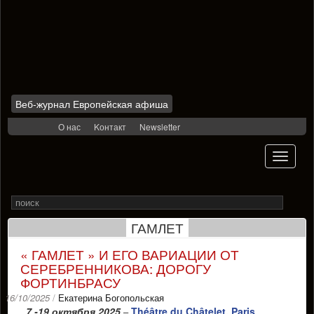
Веб-журнал Европейская афиша
Skip
О нас
Kонтакт
Newsletter
to
content
Toggle
navigati
Search
Rechercher
for
ГАМЛЕТ
« ГАМЛЕТ » И ЕГО ВАРИАЦИИ ОТ
СЕРЕБРЕННИКОВА: ДОРОГУ
ФОРТИНБРАСУ
16/10/2025
/
Екатерина Богопольская
7 -19 октября 2025
Théâtre du Châtelet, Paris
–