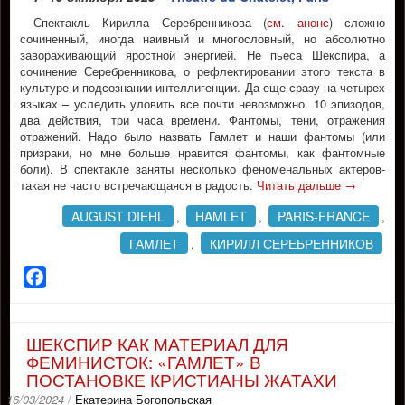
Спектакль Кирилла Серебренникова (
см. анонс
) сложно
сочиненный, иногда наивный и многословный, но абсолютно
завораживающий яростной энергией. Не пьеса Шекспира, а
сочинение Серебренникова, о рефлектировании этого текста в
культуре и подсознании интеллигенции. Да еще сразу на четырех
языках – уследить уловить все почти невозможно. 10 эпизодов,
два действия, три часа времени. Фантомы, тени, отражения
отражений. Надо было назвать Гамлет и наши фантомы (или
призраки, но мне больше нравится фантомы, как фантомные
боли). В спектакле заняты несколько феноменальных актеров-
такая не часто встречающаяся в радость.
Читать дальше
→
AUGUST DIEHL
HAMLET
PARIS-FRANCE
,
,
,
ГАМЛЕТ
КИРИЛЛ СЕРЕБРЕННИКОВ
,
Facebook
ШЕКСПИР КАК МАТЕРИАЛ ДЛЯ
ФЕМИНИСТОК: «ГАМЛЕТ» В
ПОСТАНОВКЕ КРИСТИАНЫ ЖАТАХИ
16/03/2024
/
Екатерина Богопольская