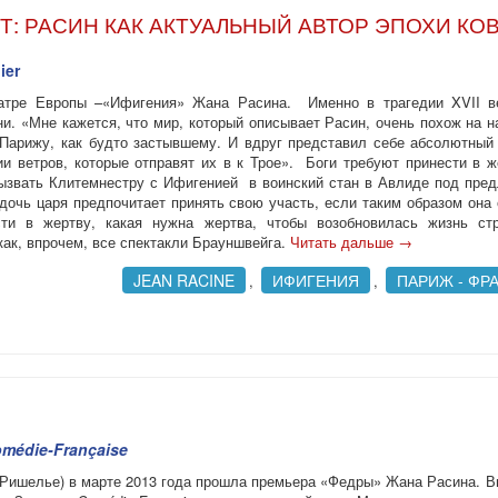
Т: РАСИН КАК АКТУАЛЬНЫЙ АВТОР ЭПОХИ КО
ier
еатре Европы –«Ифигения» Жана Расина. Именно в трагедии XVII в
. «Мне кажется, что мир, который описывает Расин, очень похож на 
 Парижу, как будто застывшему. И вдруг представил себе абсолютны
и ветров, которые отправят их в к Трое». Боги требуют принести в ж
ызвать Клитемнестру с Ифигенией в воинский стан в Авлиде под пред
дочь царя предпочитает принять свою участь, если таким образом она
ти в жертву, какая нужна жертва, чтобы возобновилась жизнь ст
ак, впрочем, все спектакли Брауншвейга.
Читать дальше
→
JEAN RACINE
ИФИГЕНИЯ
ПАРИЖ - ФР
,
,
médie-Française
 (Ришелье) в марте 2013 года прошла премьера «Федры» Жана Расина. 