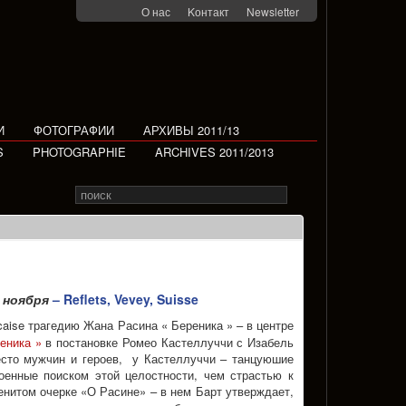
О нас
Kонтакт
Newsletter
И
ФОТОГРАФИИ
АРХИВЫ 2011/13
S
PHOTOGRAPHIE
ARCHIVES 2011/2013
Search
Rechercher
for
 ноября
– Reflets, Vevey, Suisse
caise трагедию Жана Расина « Береника » – в центре
еника »
в постановке Ромео Кастеллуччи с Изабель
место мужчин и героев, у Кастеллуччи – танцуюшие
оенные поиском этой целостности, чем страстью к
енитом очерке «О Расине» – в нем Бaрт утверждает,