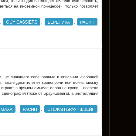
йники, только один воплощает абсолютную верность,
ениться на иноземной принцессе) только позволяет
→
GUY CASSIERS
БЕРЕНИКА
РАСИН
,
,
,
, не знающего себе равных в описании любовной
и, после десятилетия кровопролитной войны между
а играют в прямом смысле слова на крови – посреди
е сценография (тоже от Брауншвейга), а инсталляция
ОМАХА
РАСИН
СТЕФАН БРАУНШВЕЙГ
,
,