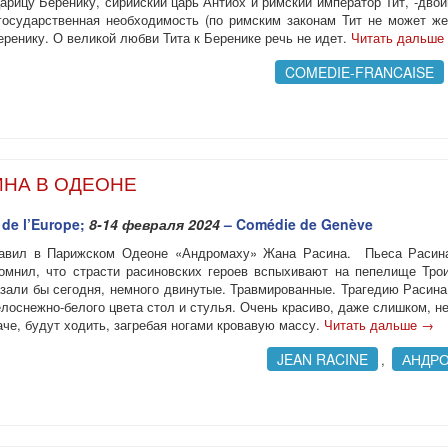
рицу Беренику, сирийский царь Антиох и римский император Тит, -дво
 государственная необходимость (по римским законам Тит не может ж
еренику. О великой любви Тита к Беренике речь не идет.
Читать дальше
COMEDIE-FRANCAISE
ИНА В ОДЕОНЕ
de l’Europe;
8-14 февраля 2024
– Comédie de Genève
ставил в Парижском Одеоне «Андромаху» Жана Расина. Пьеса Расина
помнил, что страсти расиновских героев вспыхивают на пепелище Тро
казали бы сегодня, немного двинутые. Травмированные. Трагедию Расин
лоснежно-белого цвета стол и стулья. Очень красиво, даже слишком, н
аче, будут ходить, загребая ногами кровавую массу.
Читать дальше
→
JEAN RACINE
АНДР
,