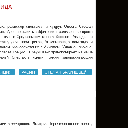
ВИДА
ека режиссер спектакля и худрук Одеона Стефан
наш. Идея поставить «Ифигению» родилась во время
й штиль в Средиземном море у берегов Авлиды, и
ертву дочь царя греков, Агамемнона, чтобы задули
логом бракосочетания с Ахиллом. Узнав об обмане,
 спасет Грецию. Брауншвейг транспонирует на наше
раны? Спектакль умный, тонкий, завораживающий
АНЦИЯ
РАСИН
СТЕФАН БРАУНШВЕЙГ
,
,
Вместо обещанного Дмитрия Чернякова на постановку