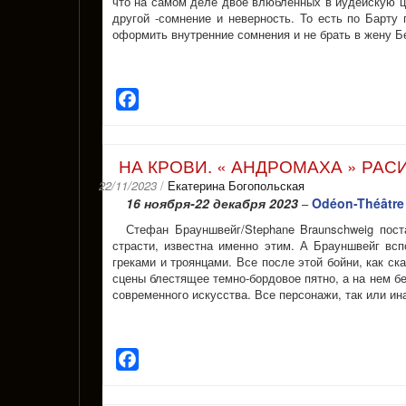
что на самом деле двое влюбленных в иудейскую ца
другой -сомнение и неверность. То есть по Барту
оформить внутренние сомнения и не брать в жену Б
Facebook
НА КРОВИ. « АНДРОМАХА » РАС
22/11/2023
/
Екатерина Богопольская
16 ноября-22 декабря 2023
Odéon-Théâtre 
–
Стефан Брауншвейг/Stephane Braunschweig по
страсти, известна именно этим. А Брауншвейг вс
греками и троянцами. Все после этой бойни, как с
сцены блестящее темно-бордовое пятно, а на нем бе
современного искусства. Все персонажи, так или ин
Facebook