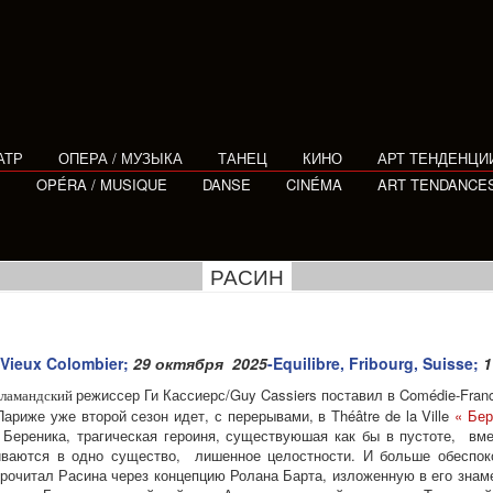
АТР
ОПЕРА / МУЗЫКА
ТАНЕЦ
КИНО
АРТ ТЕНДЕНЦИ
E
OPÉRA / MUSIQUE
DANSE
CINÉMA
ART TENDANCE
РАСИН
/Vieux Colombier;
29 октября 2025
-Equilibre, Fribourg, Suisse;
1
режиссер Ги Кассиерс/Guy Cassiers поставил в Comédie-Fran
ламандский
риже уже второй сезон идет, с перерывами, в Théâtre de la Ville
« Бер
а Береника, трагическая героиня, существуюшая как бы в пустоте, в
иваются в одно существо, лишенное целостности. И больше обеспок
 прочитал Расина через концепцию Ролана Барта, изложенную в его знам