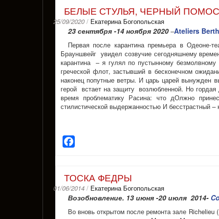
БЕЛЫЕ СТУЛЬЯ, ЧЕРНЫЙ ПОМОС
25/09/2020
/
Екатерина Богопольская
23 сентября -14 ноября 2020
Ateliers Berth
–
Первая после карантина премьера в Одеоне-т
Брауншвейг увидел созвучие сегодняшнему времени
карантина – я гулял по пустынному безмолвному
греческой флот, застывший в бесконечном ожидани
наконец попутные ветры. И царь царей вынужден в
герой встает на защиту возлюбленной. Но гордая 
время проблематику Расина: что дОлжно принес
стилистической выдержанностью И бесстрастный – к
Facebook
ТОСКА ФЕДРЫ
01/06/2014
/
Екатерина Богопольская
Возобновление. 13 июня -20 июля 2014-
Co
Во вновь открытом после ремонта зале Richelieu