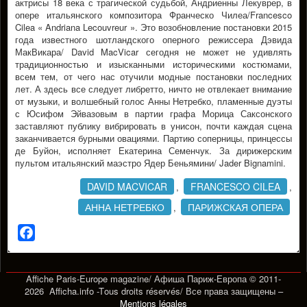
актрисы 18 века с трагической судьбой, Андриенны Лекуврер, в
опере итальянского композитора Франческо Чилеа/Francesco
Cilea « Andriana Lecouvreur ». Это возобновление постановки 2015
года известного шотландского оперного режиссера Дэвида
МакВикара/ David MacVicar сегодня не может не удивлять
традиционностью и изысканными историческими костюмами,
всем тем, от чего нас отучили модные постановки последних
лет. А здесь все следует либретто, ничто не отвлекает внимание
от музыки, и волшебный голос Анны Нетребко, пламенные дуэты
с Юсифом Эйвазовым в партии графа Морица Саксонского
заставляют публику вибрировать в унисон, почти каждая сцена
заканчивается бурными овациями. Партию соперницы, принцессы
де Буйон, исполняет Екатерина Семенчук. За дирижерским
пультом итальянский маэстро Ядер Беньямини/ Jader Bignamini.
DAVID MACVICAR
FRANCESCO CILEA
,
,
АННА НЕТРЕБКО
ПАРИЖСКАЯ ОПЕРА
,
Facebook
Affiche Paris-Europe magazine/ Афиша Париж-Европа © 2011-
2026 Afficha.info -T
ous droits réservés/
Все права защищены –
Mentions légales