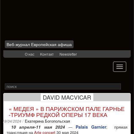
Веб-журнал Европейская афиша
Skip
О нас
Kонтакт
Newsletter
to
content
Toggle
navigati
Search
Rechercher
for
DAVID MACVICAR
« МЕДЕЯ » В ПАРИЖСКОМ ПАЛЕ ГАРНЬЕ
-ТРИУМФ РЕДКОЙ ОПЕРЫ 17 ВЕКА
19/04/2024
/
Екатерина Богопольская
10 апреля-11 мая 2024
Palais Garnier
—
; прямая
трансляция на
Arte concert
30 мая 2024