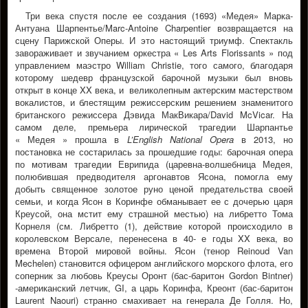
Три века спустя после ее создания (1693) «Медея» Марка-
Антуана Шарпентье/Marc-Antoine Charpentier возвращается на
сцену Парижской Оперы. И это настоящий триумф. Спектакль
завораживает и звучанием оркестра « Les Arts Florissants » под
управлением маэстро William Christie, того самого, благодаря
которому шедевр французской барочной музыки был вновь
открыт в конце XX века, и великолепным актерским мастерством
вокалистов, и блестящим режиссерским решением знаменитого
британского режиссера Дэвида МакВикара/David McVicar. На
самом деле, премьера лирической трагедии Шарпантье
« Медея » прошла в
L’English National Opera
в 2013, но
постановка не состарилась за прошедшие годы: барочная опера
по мотивам трагедии Еврипида (царевна-волшебница Медея,
полюбившая предводителя аргонавтов Ясона, помогла ему
добыть священное золотое руно ценой предательства своей
семьи, и когда Ясон в Коринфе обманывает ее с дочерью царя
Креусой, она мстит ему страшной местью) на либретто Тома
Корнеля (см. Либретто (1), действие которой происходило в
королевском Версале, перенесена в 40- е годы XX века, во
времена Второй мировой войны. Ясон (тенор Reinoud Van
Mechelen) становится офицером английского морского флота, его
соперник за любовь Креусы Оронт (бас-баритон Gordon Bintner)
-американский летчик, GI, а царь Коринфа, Креонт (бас-баритон
Laurent Naouri) странно смахивает на генерала Де Голля. Но,