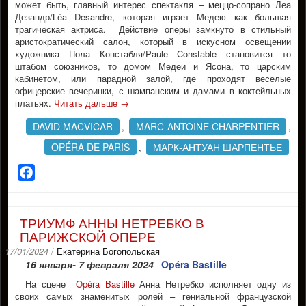
может быть, главный интерес спектакля – меццо-сопрано Леа
Дезандр/Léa Desandre, которая играет Медею как большая
трагическая актриса. Действие оперы замкнуто в стильный
аристократический салон, который в искусном освещении
художника Пола Констабля/Paule Constable становится то
штабом союзников, то домом Медеи и Ясона, то царским
кабинетом, или парадной залой, где проходят веселые
офицерские вечеринки, с шампанским и дамами в коктейльных
платьях.
Читать дальше
→
DAVID MACVICAR
MARC-ANTOINE CHARPENTIER
,
,
OPÉRA DE PARIS
МАРК-АНТУАН ШАРПЕНТЬЕ
,
Facebook
ТРИУМФ АННЫ НЕТРЕБКО В
ПАРИЖСКОЙ ОПЕРЕ
17/01/2024
/
Екатерина Богопольская
16 января- 7 февраля 2024
Opéra Bastille
–
На сцене
Opéra Bastille
Анна Нетребко исполняет одну из
своих самых знаменитых ролей – гениальной французской