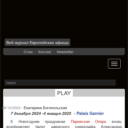
Веб-журнал Европейская афиша
Skip
О нас
Kонтакт
Newsletter
to
content
Toggle
navigati
Search
Rechercher
for
PLAY
06/12/2024
/
Екатерина Богопольская
7 декабря 2024 -4 января 2025
Palais Garnier
–
К Новогодним праздникам
Парижская Опера
вновь
возобновляет балет шведского хореографа Александра