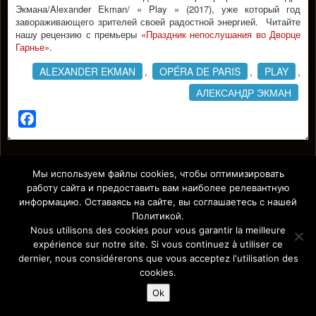
Экмана/Alexander Ekman/ « Play » (2017), уже который год
завораживающего зрителей своей радостной энергией. Читайте
нашу рецензию с премьеры
«Праздник непослушания во Дворце
Гарнье».
ALEXANDER EKMAN
OPÉRA DE PARIS
PLAY
,
,
,
АЛЕКСАНДР ЭКМАН
Facebook
Affiche Paris-Europe magazine/ Афиша Париж-Европа © 2011-
Мы используем файлы cookies, чтобы оптимизировать
2026 Afficha.info -T
ous droits réservés/
Все права защищены –
работу сайта и предоставить вам наиболее релевантную
Mentions légales
информацию. Оставаясь на сайте, вы соглашаетесь с нашей
Политикой.
Nous utilisons des cookies pour vous garantir la meilleure
expérience sur notre site. Si vous continuez à utiliser ce
dernier, nous considérerons que vous acceptez l'utilisation des
cookies.
Ok