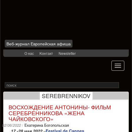
Веб-журнал Европейская афиша
Skip
О нас
Kонтакт
Newsletter
to
content
Toggle
navigati
Search
Rechercher
for
SEREBRENNIKOV
ВОСХОЖДЕНИЕ АНТОНИНЫ- ФИЛЬМ
СЕРЕБРЕННИКОВА «ЖЕНА
ЧАЙКОВСКОГО»
02/06/2022
/
Екатерина Богопольская
17 -28 мая 2022
Festival de Cannes
–