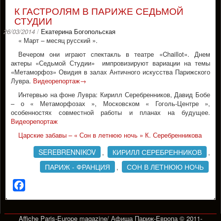
К ГАСТРОЛЯМ В ПАРИЖЕ СЕДЬМОЙ
СТУДИИ
26/03/2014
/
Екатерина Богопольская
« Март – месяц русский ».
Вечером они играют спектакль в театре «Chaillot». Днем
актеры «Седьмой Студии» импровизируют вариации на темы
«Метаморфоз» Овидия в залах Античного искусства Парижского
Лувра.
Видеорепортаж→
Интервью на фоне Лувра: Кирилл Серебренников, Давид Бобе
– о « Метаморфозах », Московском « Гоголь-Центре »,
особенностях совместной работы и планах на будущее.
Видеорепортаж
Царские забавы – « Сон в летнюю ночь » К. Серебренникова
SEREBRENNIKOV
КИРИЛЛ СЕРЕБРЕННИКОВ
,
,
ПАРИЖ - ФРАНЦИЯ
СОН В ЛЕТНЮЮ НОЧЬ
,
Facebook
Affiche Paris-Europe magazine/ Афиша Париж-Европа © 2011-