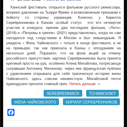
Каннский фестиваль открылся фильмом русского режиссера,
вопреки давлению на Тьерри Фремо и всевозможным призывам к
бойкоту со стороны украинцев. Конечно, у Кирилла
Серебренникова в Каннах особый статус -это его четвертое
участие в конкурсе, причем два последних фильма, «Лето»
(2018) и «Петровы в гриппе» (2021) представлялись, когда он сам
находился под следствием в Москве и был невыездным. Я
увидела « Жену Чайковского » только в конце фестиваля, а не
на премьере, так как приехала в Канны с опозданием на
несколько дней. Поразило, что на фоне акций за отмену
российского присутствия, картина Серебренникова была принята
критикой просто на ура, особенно Алена Михайлова, потрясающе
сыгравшая Антонину Милюкову: через нее французская публика
с удивлением открывала для себя трагическую историю жены
Чайковского, здесь совсем неизвестную. Михайловой почти
единодушно прочили главный приз.
Читать дальше
→
SEREBRENNIKOV
TCHAIKOVSKY
,
,
ЖЕНА ЧАЙКОВСКОГО
КИРИЛЛ СЕРЕБРЕННИКОВ
,
Facebook