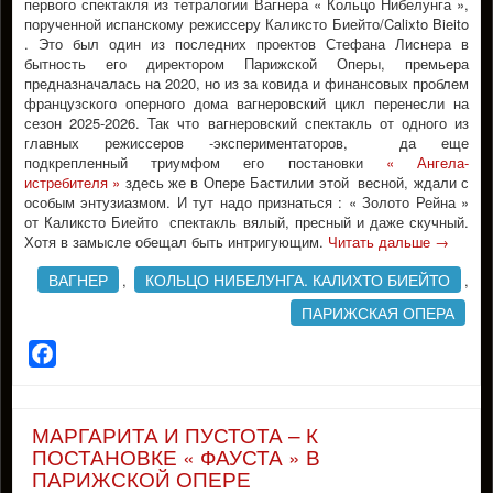
первого спектакля из тетралогии Вагнера « Кольцо Нибелунга »,
порученной испанскому режиссеру Каликсто Биейто/Calixto Bieito
. Это был один из последних проектов Стефана Лиснера в
бытность его директором Парижской Оперы, премьера
предназначалась на 2020, но из за ковида и финансовых проблем
французского оперного дома вагнеровский цикл перенесли на
сезон 2025-2026. Так что вагнеровский спектакль от одного из
главных режиссеров -экспериментаторов, да еще
подкрепленный триумфом его постановки
« Ангела-
истребителя »
здесь же в Опере Бастилии этой весной, ждали с
особым энтузиазмом. И тут надо признаться : « Золото Рейна »
от Каликсто Биейто спектакль вялый, пресный и даже скучный.
Хотя в замысле обещал быть интригующим.
Читать дальше
→
ВАГНЕР
КОЛЬЦО НИБЕЛУНГА. КАЛИХТО БИЕЙТО
,
,
ПАРИЖСКАЯ ОПЕРА
Facebook
МАРГАРИТА И ПУСТОТА – К
ПОСТАНОВКЕ « ФАУСТА » В
ПАРИЖСКОЙ ОПЕРЕ