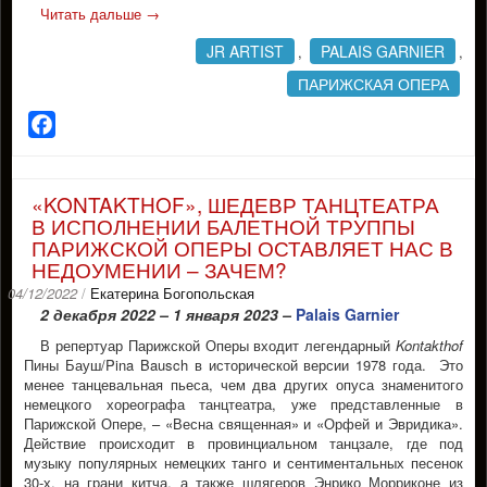
Читать дальше
→
JR ARTIST
PALAIS GARNIER
,
,
ПАРИЖСКАЯ ОПЕРА
Facebook
«KONTAKTHOF», ШЕДЕВР ТАНЦТЕАТРА
В ИСПОЛНЕНИИ БАЛЕТНОЙ ТРУППЫ
ПАРИЖСКОЙ ОПЕРЫ ОСТАВЛЯЕТ НАС В
НЕДОУМЕНИИ – ЗАЧЕМ?
04/12/2022
/
Екатерина Богопольская
2 декабря 2022 – 1 января 2023 –
Palais Garnier
В репертуар Парижской Оперы входит легендарный
Kontakthof
Пины Бауш/Pina Bausch в исторической версии 1978 года. Это
менее танцевальная пьеса, чем двa других опуса знаменитого
немецкого хореографа танцтеатра, уже представленные в
Парижской Опере, – «Весна священная» и «Орфей и Эвридика».
Действие происходит в провинциальном танцзале, где под
музыку популярных немецких танго и сентиментальных песенок
30-х, на грани китча, а также шлягеров Энрико Морриконе из