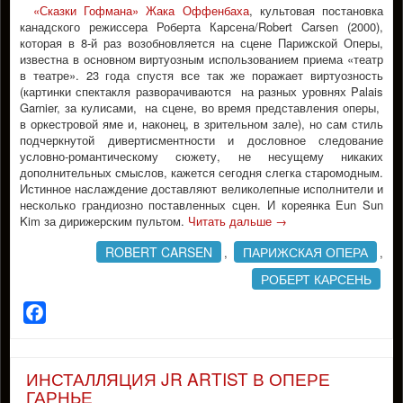
«Сказки Гофмана» Жака Оффенбаха
, культовая постановка
канадского режиссера Роберта Карсена/Robert Carsen (2000),
которая в 8-й раз возобновляется на сцене Парижской Оперы,
известна в основном виртуозным использованием приема «театр
в театре». 23 года спустя все так же поражает виртуозность
(картинки спектакля разворачиваются на разных уровнях Palais
Garnier, за кулисами, на сцене, во время представления оперы,
в оркестровой яме и, наконец, в зрительном зале), но сам стиль
подчеркнутой дивертисментности и дословное следование
условно-романтическому сюжету, не несущему никаких
дополнительных смыслов, кажется сегодня слегка старомодным.
Истинное наслаждение доставляют великолепные исполнители и
несколько грандиозно поставленных сцен. И кореянка Eun Sun
Kim за дирижерским пультом.
Читать дальше
→
ROBERT CARSEN
ПАРИЖСКАЯ ОПЕРА
,
,
РОБЕРТ КАРСЕНЬ
Facebook
ИНСТАЛЛЯЦИЯ JR ARTIST В ОПЕРЕ
ГАРНЬЕ