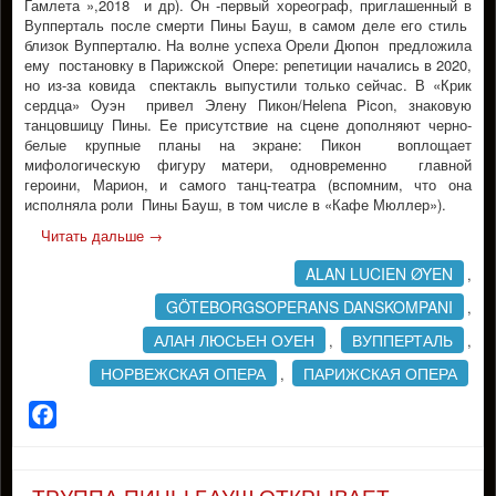
Гамлета »,2018 и др). Он -первый хореограф, приглашенный в
Вупперталь после смерти Пины Бауш, в самом деле его стиль
близок Вупперталю. На волне успеха Орели Дюпон предложила
ему постановку в Парижской Опере: репетиции начались в 2020,
но из-за ковида спектакль выпустили только сейчас. В «Крик
сердца» Оуэн привел Элену Пикон/Helena Picon, знаковую
танцовшицу Пины. Ее присутствие на сцене дополняют черно-
белые крупные планы на экране: Пикон воплощает
мифологическую фигуру матери, одновременно главной
героини, Марион, и самого танц-театра (вспомним, что она
исполняла роли Пины Бауш, в том числе в «Кафе Мюллер»).
Читать дальше
→
ALAN LUCIEN ØYEN
,
GÖTEBORGSOPERANS DANSKOMPANI
,
АЛАН ЛЮСЬЕН ОУЕН
ВУППЕРТАЛЬ
,
,
НОРВЕЖСКАЯ ОПЕРА
ПАРИЖСКАЯ ОПЕРА
,
Facebook
ТРУППА ПИНЫ БАУШ ОТКРЫВАЕТ