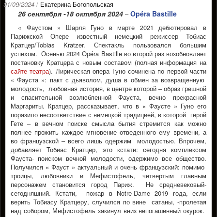
01/09/2024
/
Екатерина Богопольская
26 сентября -18 октября 2024
Opéra Bastille
–
« Фаустом » Шарля Гуно в марте 2021 дебютировал в
Парижской Опере известный немецкий режиссер Тобиас
Кратцер/Tobias Kratzer. Спектакль пользовался большим
успехом. Осенью 2024 Opéra Bastille во второй раз возобновляет
постановку Кратцера с новым составом (полная информация на
сайте театра
). Лирическая опера Гуно сочинена по первой части
« Фауста »: пакт с дьяволом, душа в обмен за возвращенную
молодость, любовная история, в центре которой – образ грешной
и спасительной возлюбленной Фауста, вечно прекрасной
Маргариты. Кратцер, рассказывает, что в « Фаусте » Гуно его
поразило несоответствие с немецкой традицией, в которой герой
Гете – в вечном поиске смысла бытия стремится как можно
полнее прожить каждое мгновение отведенного ему времени, а
во французской – всего лишь одержим молодостью. Впрочем,
добавляет Тобиас Кратцер, это кстати: сегодня комплексом
Фауста- поиском вечной молодости, одержимо все общество.
Получился « Фауст » актуальный и очень французский: помимо
троицы, любовники и Мефистофель, четвертым главным
персонажем становится город Париж. Не средневековый-
сегодняшний. Кстати, пожар в Notre-Dame 2019 года, если
верить Тобиасу Кратцеру, случился по вине сатаны, -пролетая
над собором, Мефистофель закинул вниз непогашенный окурок.