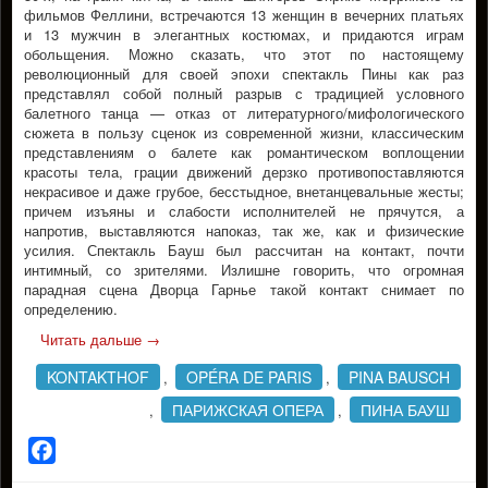
фильмов Феллини, встречаются 13 женщин в вечерних платьях
и 13 мужчин в элегантных костюмах, и придаются играм
обольщения. Можно сказать, что этот по настоящему
революционный для своей эпохи спектакль Пины как раз
представлял собой полный разрыв с традицией условного
балетного танца — отказ от литературного/мифологического
сюжета в пользу сценок из современной жизни, классическим
представлениям о балете как романтическом воплощении
красоты тела, грации движений дерзко противопоставляются
некрасивое и даже грубое, бесстыдное, внетанцевальные жесты;
причем изъяны и слабости исполнителей не прячутся, а
напротив, выставляются напоказ, так же, как и физические
усилия. Спектакль Бауш был рассчитан на контакт, почти
интимный, со зрителями. Излишне говорить, что огромная
парадная сцена Дворца Гарнье такой контакт снимает по
определению.
Читать дальше
→
KONTAKTHOF
OPÉRA DE PARIS
PINA BAUSCH
,
,
ПАРИЖСКАЯ ОПЕРА
ПИНА БАУШ
,
,
Facebook