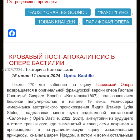
См. рецензию с премьеры
"FAUST" CHARLES GOUNOD
"ФАУСТ"ГУНО
,
,
TOBIAS KRATZER
ПАРИЖСКАЯ ОПЕРА
,
Facebook
КРОВАВЫЙ ПОСТ-АПОКАЛИПСИС В
ОПЕРЕ БАСТИЛИИ
01/07/2024
/
Екатерина Богопольская
15 июня-11 июля 2024
Opéra Bastille
–
После 170 лет забвения на сцену
Парижской Oперы
возвращается в оригинальной французской версии опера Гаспаре
Спонтини/ Gaspare Spontini «Весталка»(1807), пользовавшаяся
бешеной популярностью в начале 19 века. Режиссерка
-американка австрийского происхождения Лидия Штайер/ Lydia
Staier, наделавшая много шума радикальной постановкой
«Саломеи» ( Opéra Bastille, 2022, 2024), антиутопии из будущего
в стиле треш и gore, где знаменитый « танец семи покрывал »
превращался в натуралистическую сцену изнасилования
принцессы, сначала царем Иродом, а потом и всеми остальными