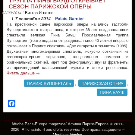
СЕЗОН ПАРИЖСКОЙ ОПЕРЫ
03/09/2014
/
Виктор Игнатов
1-7 сентября 2014
Palais Garnier
–
На престижной сцене парижской оперы начались гастроли
Вуппертальского театра танца, в котором 38 лет создавала свои
спектакли великая Пина Бауш. Прославленная труппа
Вупперталя (театр недавно отпраздновал свое 40-летие) впервые
показывает в Париже спектакль «Две сигареты в темноте» (1985).
Двухактный многожанровый спектакль, искусно сотканный из
разнохарактерных зарисовок, танцевальных номеров и
оригинальных скетчей, идет под фонограмму: звучат фрагменты
из произведений классической музыки и эпохи ренессанса.
Читать дальше
→
ПАРИЖ-ВУППЕРТАЛЬ
ПАРИЖСКАЯ ОПЕРА
,
,
ПИНА БАУШ
Facebook
Affiche Paris-Europe magazine/ Афиша Париж-Европа © 2011-
2026 Afficha.info -T
ous droits réservés/
Все права защищены –
Mentions légales