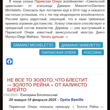
В конце сезона
Парижская Опера
возобновляет «Севильский
цирюльник» от итальянца Дамиано Микелетто/Damiano
Michieletto. Cпектакль был поставлен ещё в 2014 году и оказался
настолько успешным, что с тех пор неоднократно возобновлялся.
Россини здесь радостный, ликующий, что в наши тревожные
времена огромное достоинство. Успеху спектакля способствует и
прекрасный состав вокалистов. Дирижер — уже выступавший в
Парижской Опере известный венесуэльский маэстро Диего
Матеус/Diego Matheuz.
Читать дальше
→
DAMIANO MICHIELETTO
ДАМИАНО МИКЕЛЕТТО
,
,
ПАРИЖСКАЯ ОПЕРА
РОССИНИ
,
Facebook
НЕ ВСЕ ТО ЗОЛОТО, ЧТО БЛЕСТИТ
-« ЗОЛОТО РЕЙНА » ОТ КАЛИКСТО
БИЕЙТО
01/02/2025
/
Екатерина Богопольская
29 января-19 февраля 2025
Opéra Bastille
–
Парижская Опера показала премьеру « Золота Рейна »,