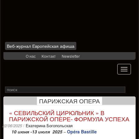
Веб-журнал Европейская афиша
Skip
О нас
Kонтакт
Newsletter
to
content
Toggle
navigati
Search
Rechercher
for
ПАРИЖСКАЯ ОПЕРА
« СЕВИЛЬСКИЙ ЦИРЮЛЬНИК » В
ПАРИЖСКОЙ ОПЕРЕ- ФОРМУЛА УСПЕХА
22/06/2025
/
Екатерина Богопольская
10 июня -13 июля 2025
Opéra Bastille
–