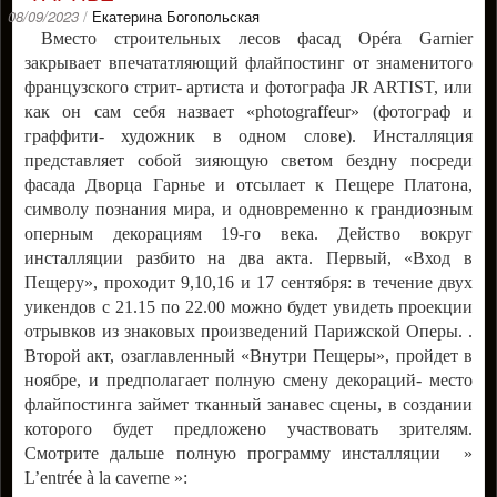
08/09/2023
/
Екатерина Богопольская
Вместо строительных лесов фасад
Opéra Garnier
закрывает впечататляющий флайпостинг от знаменитого
французского стрит- артиста и фотографа JR ARTIST, или
как он сам себя назвает «photograffeur» (фотограф и
граффити- художник в одном слове). Инсталляция
представляет собой зияющую светом бездну посреди
фасада Дворца Гарнье и отсылает к Пещере Платона,
символу познания мира, и одновременно к грандиозным
оперным декорациям 19-го века. Действо вокруг
инсталляции разбито на два акта. Первый, «Вход в
Пещеру», проходит 9,10,16 и 17 сентября: в течение двух
уикендов с 21.15 по 22.00 можно будет увидеть проекции
отрывков из знаковых произведений Парижской Оперы. .
Второй акт, озаглавленный «Внутри Пещеры», пройдет в
ноябре, и предполагает полную смену декораций- место
флайпостинга займет тканный занавес сцены, в создании
которого будет предложено участвовать зрителям.
Смотрите дальше полную программу инсталляции »
L’entrée à la caverne »: