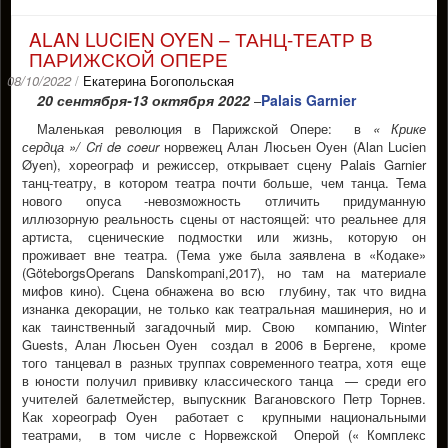
ALAN LUCIEN OYEN – ТАНЦ-ТЕАТР В
ПАРИЖСКОЙ ОПЕРЕ
08/10/2022
/
Екатерина Богопольская
20 сентября-13 октября 2022
Palais Garnier
–
Маленькая революция в Парижской Опере: в
« Крике
сердца »/ Cri de coeur
норвежец Алан Люсьен Оуен (Alan Lucien
Øyen), хореограф и режиссер, открывает сцену Pаlais Garnier
танц-театру, в котором театра почти больше, чем танца. Тема
нового опуса -невозможность отличить придуманную
иллюзорную реальность сцены от настоящей: что реальнее для
артиста, сценические подмостки или жизнь, которую он
проживаeт вне театра. (Тема уже была заявлена в «Кодаке»
(GöteborgsOperans Danskompani,2017), но там на материале
мифов кино). Сценa обнажена во всю глубину, так что видна
изнанка декорации, не только как театральная машинерия, но и
как таинственный загадочный мир. Свою компанию, Winter
Guests, Алан Люсьен Оуен создал в 2006 в Бергене, кроме
того танцевал в разных труппах современного театра, хотя еще
в юности получил прививку классического танца — среди его
учителей балетмейстер, выпускник Вагановского Петр Торнев.
Как хореограф Оуен работает с крупными национальными
театрами, в том числе с Норвежской Оперой (« Комплекс