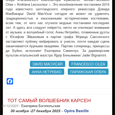
Cilea « Andriana Lecouvreur ». Это возобновление постановки 2015
года известного шотландского оперного режиссера Дэвида
МакВикара/ David MacVicar сегодня не может не удивлять
традиционностью и изысканными историческими костюмами,
всем тем, от чего нас отучили модные постановки последних
лет. А здесь все следует либретто, ничто не отвлекает внимание
от музыки, и волшебный голос Анны Нетребко, пламенные дуэты
с Юсифом Эйвазовым в партии графа Морица Саксонского
заставляют публику вибрировать в унисон, почти каждая сцена
заканчивается бурными овациями. Партию соперницы, принцессы
де Буйон, исполняет Екатерина Семенчук. За дирижерским
пультом итальянский маэстро Ядер Беньямини/ Jader Bignamini.
DAVID MACVICAR
FRANCESCO CILEA
,
,
АННА НЕТРЕБКО
ПАРИЖСКАЯ ОПЕРА
,
Facebook
ТОТ САМЫЙ ВОЛШЕБНИК КАРСЕН
01/12/2023
/
Екатерина Богопольская
30 ноября -27 декабря 2023
Opéra Bastille
–