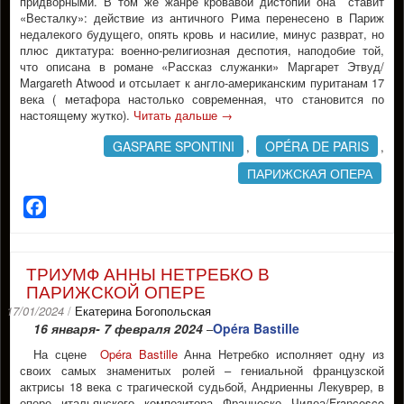
придворными. В том же жанре кровавой дистопии она ставит
«Весталку»: действие из античного Рима перенесено в Париж
недалекого будущего, опять кровь и насилие, минус разврат, но
плюс диктатура: военно-религиозная деспотия, наподобие той,
что описана в романе «Рассказ служанки» Маргарет Этвуд/
Margareth Atwood и отсылает к англо-американским пуританам 17
века ( метафора настолько современная, что становится по
настоящему жутко).
Читать дальше
→
GASPARE SPONTINI
OPÉRA DE PARIS
,
,
ПАРИЖСКАЯ ОПЕРА
Facebook
ТРИУМФ АННЫ НЕТРЕБКО В
ПАРИЖСКОЙ ОПЕРЕ
17/01/2024
/
Екатерина Богопольская
16 января- 7 февраля 2024
Opéra Bastille
–
На сцене
Opéra Bastille
Анна Нетребко исполняет одну из
своих самых знаменитых ролей – гениальной французской
актрисы 18 века с трагической судьбой, Андриенны Лекуврер, в
опере итальянского композитора Франческо Чилеа/Francesco