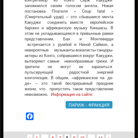
запомнился своим голосом ангела. Новая
постановка Плателя « Coup fatal »
(Смертельный удар) – это сбывшаяся мечта
Какуджи соединить вместе европейское
барокко и африканскую музыку Киншасы. В
этом не укладывающемся в привычные рамки
представлении, Бах и Монтеверди
встречается с румбой и Ниной Саймон, а
невероятные музыканты-вокалисты-танцоры-
актеры из Конго, собравшиеся вокруг Какуджи,
вытворяют самые невообразимые трюки. И
зрители не могут не заразиться
пульсирующей радостной энергией
конголезцев. В общем, «африканское па- де-
де» – это такой беспрерывный праздник
жизни, что пропустить такое представление
невозможно.
Информация на сайте:
ПАРИЖ - ФРАНЦИЯ
Facebook
«
1
…
6
7
8
9
10
…
14
»