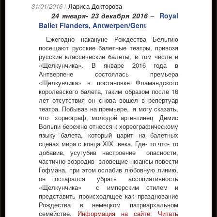
31/01/2016
/
Лариса Докторова
24 января- 23 декабря
2016
Royal
–
Ballet Flanders, Antwerpen/Gent
Ежегодно накануне Рождества Бельгию
посещают русские балетные театры, привозя
русские классические балеты, в том числе и
«Щелкунчика». В январе 2016 года в
Антверпене состоялась премьера
«Щелкунчика» в постановке Фламандского
королевского балета, таким образом после 16
лет отсутствия он снова вошел в репертуар
театра. Побывав на премьере, я могу сказать,
что хореограф, молодой аргентинец Демис
Вольпи бережно отнесся к хореографическому
языку балета, который царит на балетных
сценах мира с конца XIX века. Где- то что- то
добавив, усугубив настроение опасности,
частично возродив зловещие нюансы повести
Гофмана, при этом ослабив любовную линию,
он постарался убрать ассоциативность
«Щелкунчика» с имперским стилем и
представить происходящее как празднование
Рождества в немецком патриархальном
семействе.
Информация на сайте:
Читать