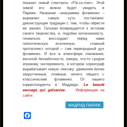
показал новый спектакль «Fla.co.men». Этой
зимой его можно будет увидеть в
Париже. Название –анаграмма фламенко –
выражает самую суть постановки:
деконструкция традиции с тем, чтобы обрести
ее заново. Гальван возвращается к истокам
своего творчества, и, подобно иллюзионисту,
гениально воссоздает перед нами
гипнотическую вселенную, главный
протагонист которой – сам первородный дух
фламенко. И все в атмосфере ликования,
веселой беззаботности, юмора, что-то сродни
игровому эксперементу, в котором хореограф
вырабатывает новую лексику: движения более
закругленные, плавные, ничего общего с
классическим фламенко. От нашего
корреспондента в Мадриде:
La beauté
sauvage qui galvanise
.
Информация на
сайте:
МАДРИД-ПАРИЖ
Facebook