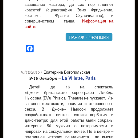
завещание мастера, до сих пор пленяет
красотой (сценография Эзио Фриджерио,
костюмы Франки Скуарчиапино), и
совершенством танца.
Информация на
сайте:
ПАРИЖ - ФРАНЦИЯ
Facebook
10/12/2015
/
Екатерина Богопольская
9-19 декабря
La Villette, Paris
–
Детей до 16 на спектакль
«Джон» британского хореографа Ллойда
Ньюсона (DV8 Phisical Theatre) не пускают. Из-
за сцен жестокости, насилия и откровенного
секса. В «Джоне» Ньюсон продолжает
разрабатывать синтез техники вербатим и
данс-театра: для этой работы были собраны
интервью 50 мужчин о нетерпимости и
неврозах на сексуальной почве. Но в центре –
подлинная история рецидивиста по имени