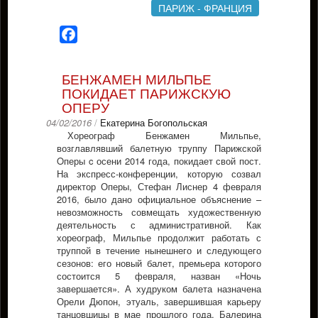
ПАРИЖ - ФРАНЦИЯ
Facebook
БЕНЖАМЕН МИЛЬПЬЕ
ПОКИДАЕТ ПАРИЖСКУЮ
ОПЕРУ
04/02/2016
/
Екатерина Богопольская
Хореограф Бенжамен Мильпье,
возглавлявший балетную труппу Парижской
Oперы c осени 2014 года, покидает свой пост.
На экспресс-конференции, которую созвал
директор Оперы, Стефан Лиснер 4 февраля
2016, было дано официальное объяснение –
невозможность совмещать художественную
деятельность с административной. Как
хореограф, Мильпье продолжит работать с
труппой в течение нынешнего и следующего
сезонов: его новый балет, премьера которого
состоится 5 февраля, назван «Ночь
завершается». А худруком балета назначена
Орели Дюпон, этуаль, завершившая карьеру
танцовшицы в мае прошлого года. Балерина