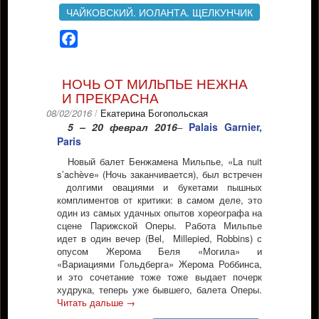
ЧАЙКОВСКИЙ. ИОЛАНТА. ЩЕЛКУНЧИК
Facebook
НОЧЬ ОТ МИЛЬПЬЕ НЕЖНА
И ПРЕКРАСНА
08/02/2016
/
Екатерина Богопольская
5 – 20 феврал 2016
Palais Garnier,
–
Paris
Новый балет Бенжамена Мильпье, «La nuit
s’achève» (Ночь заканчивается), был встречен
долгими овациями и букетами пышных
комплиментов от критики: в самом деле, это
один из самых удачных опытов хореографа на
сцене Парижской Оперы. Работа Мильпье
идет в один вечер (Bel, Millepied, Robbins) с
опусом Жерома Беля «Могила» и
«Вариациями Гольдберга» Жерома Роббинса,
и это сочетание тоже тоже выдает почерк
худрука, теперь уже бывшего, балета Оперы.
Читать дальше
→