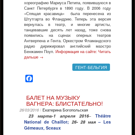
хореографию Мариуса Петипа, появившуюся в
Санкт Петербурге в 1890 году. В 2006 году
«Спящая красавица» была перенесена из
Штутгарта во Фландрию. Теперь эта версия
вернулась в театр, и многие артисты,
танцевавшие десять лет назад, тоже снова
появились на сценах оперных театров
Антверпена и Гента. Оркестром Фламандского
радио дирижировал английский маэстро
Бенжамен Поуп.
Информация на сайте:
Читать
дальше
→
ГЕНТ-БЕЛЬГИЯ
Facebook
БАЛЕТ НА МУЗЫКУ
ВАГНЕРА: БЛИСТАТЕЛЬНО!
26/03/2016
/
Екатерина Богопольская
23 марта-1 апреля
2016
Théâtre
–
National de Chaillot;
26- 28 мая
– Les
Gémeaux, Sceaux