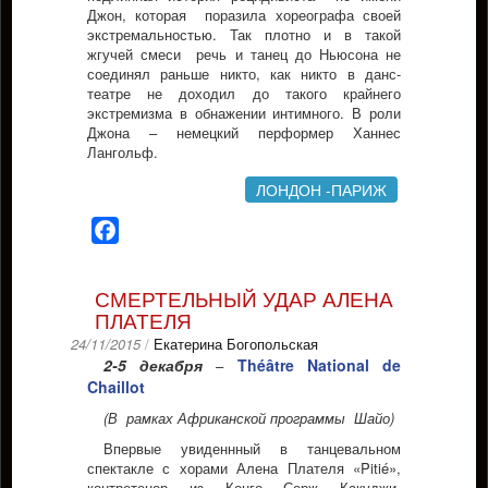
Джон, которая поразила хореографа своей
экстремальностью. Так плотно и в такой
жгучей смеси речь и танец до Ньюсона не
соединял раньше никто, как никто в данс-
театре не доходил до такого крайнего
экстремизма в обнажении интимного. В роли
Джона – немецкий перформер Ханнес
Лангольф.
ЛОНДОН -ПАРИЖ
Facebook
СМЕРТЕЛЬНЫЙ УДАР АЛЕНА
ПЛАТЕЛЯ
24/11/2015
/
Екатерина Богопольская
2-5 декабря
Théâtre National de
–
Chaillot
(В рамках Африканской программы Шайо)
Впервые увиденнный в танцевальном
спектакле с хорами Алена Плателя «Pitié»,
контретенор из Конго Серж Какуджи