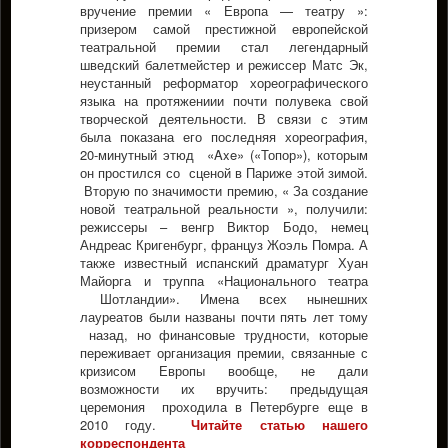
вручение премии « Европа — театру »:
призером самой престижной европейской
театральной премии стал легендарный
шведский балетмейстер и режиссер Матс Эк,
неустанный реформатор хореографического
языка на протяжениии почти полувека свой
творческой деятельности. В связи с этим
была показана его последняя хореография,
20-минутный этюд «Axe» («Топор»), которым
он простился со сценой в Париже этой зимой.
Вторую по значимости премию, « За создание
новой театральной реальности », получили:
режиссеры – венгр Виктор Бодо, немец
Андреас Кригенбург, француз Жоэль Помра. А
также известный испанский драматург Хуан
Майорга и труппа «Национального театра
Шотландии». Имена всех нынешних
лауреатов были названы почти пять лет тому
назад, но финансовые трудности, которые
переживает организация премии, связанные с
кризисом Европы вообще, не дали
возможности их вручить: предыдущая
церемония проходила в Петербурге еще в
2010 году.
Читайте статью нашего
корреспондента