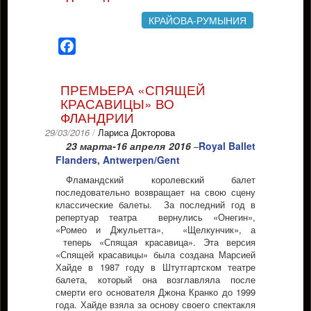
КРАЙОВА-РУМЫНИЯ
Facebook
ПРЕМЬЕРА «СПЯЩЕЙ
КРАСАВИЦЫ» ВО
ФЛАНДРИИ
29/03/2016
/
Лариса Докторова
23 марта-16 апреля 2016
Royal Ballet
–
Flanders, Antwerpen/Gent
Фламандский королевский балет
последовательно возвращает на свою сцену
классические балеты. За последний год в
репертуар театра вернулись «Онегин»,
«Ромео и Джульетта», «Щелкунчик», а
теперь «Спящая красавица». Эта версия
«Спящей красавицы» была создана Марсией
Хайде в 1987 году в Штутгартском театре
балета, который она возглавляла после
смерти его основателя Джона Кранко до 1999
года. Хайде взяла за основу своего спектакля