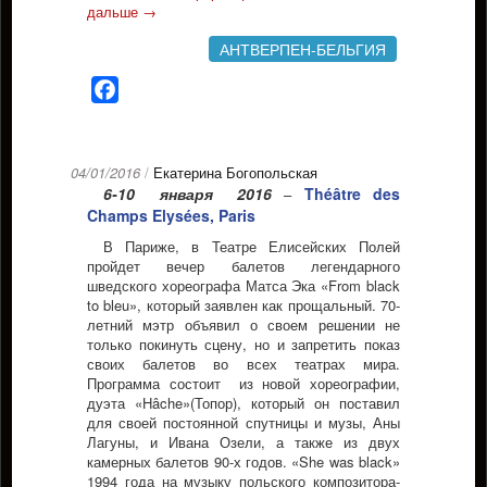
дальше
→
АНТВЕРПЕН-БЕЛЬГИЯ
Facebook
04/01/2016
/
Екатерина Богопольская
6-10 января 2016
Théâtre des
–
Champs Elysées, Paris
В Париже, в Театре Елисейских Полей
пройдет вечер балетов легендарного
шведского хореографа Матса Эка «From black
to bleu», который заявлен как прощальный. 70-
летний мэтр объявил о своем решении не
только покинуть сцену, но и запретить показ
своих балетов во всех театрах мира.
Программа состоит из новой хореографии,
дуэта «Hâche»(Топор), который он поставил
для своей постоянной спутницы и музы, Аны
Лагуны, и Ивана Озели, а также из двух
камерных балетов 90-х годов. «She was black»
1994 года на музыку польского композитора-