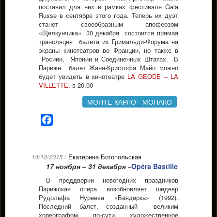
поставил для них в рамках фестиваля Gala
Russe в сентябре этого года. Теперь их дуэт
станет своеобразным апофеозом
«Щелкунчика». 30 декабря состоится прямая
трансляция балета из Гримальди-Форума на
экраны кинотеатров во Франции, но также в
Росиии, Японии и Соединенных Штатах. В
Париже балет Жана-Кристофа Майо можно
будет увидеть в кинотеатре
LA GEODE – LA
VILLETTE.
в 20.00
МОНТЕ-КАРЛО - МОНАКО
Facebook
14/12/2015
/
Екатерина Богопольская
17 ноября – 31 декабря
Opéra Bastille
–
В преддверии новогодних праздников
Парижская опера возобновляет шедевр
Рудольфа Нуреева «Баядерка» (1992).
Последний балет, созданный великим
хореографом, по-сути, художественное