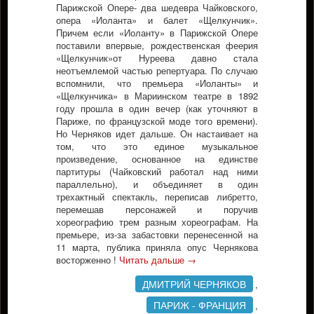
Парижской Опере- два шедевра Чайковского,
опера «Иоланта» и балет «Щелкунчик».
Причем если «Иоланту» в Парижской Опере
поставили впервые, рождественская феерия
«Щелкунчик»от Нуреева давно стала
неотъемлемой частью репертуара. По случаю
вспомнили, что премьера «Иоланты» и
«Щелкунчика» в Мариинском театре в 1892
году прошла в один вечер (как уточняют в
Париже, по французской моде того времени).
Но Черняков идет дальше. Он настаивает на
том, что это единое музыкальное
произведение, основанное на единстве
партитуры (Чайковский работал над ними
параллельно), и объединяет в один
трехактный спектакль, переписав либретто,
перемешав персонажей и поручив
хореографию трем разным хореографам. На
премьере, из-за забастовки перенесенной на
11 марта, публика приняла опус Чернякова
восторженно !
Читать дальше
→
ДМИТРИЙ ЧЕРНЯКОВ
,
ПАРИЖ - ФРАНЦИЯ
,