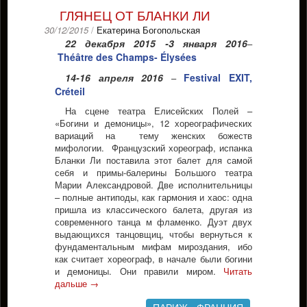
ГЛЯНЕЦ ОТ БЛАНКИ ЛИ
30/12/2015
/
Екатерина Богопольская
22 декабря 2015 -3 января
2016
–
Théâtre des Champs- Élysées
14-16 апреля 2016
Festival EXIT,
–
Créteil
На сцене театра Елисейских Полей –
«Богини и демоницы», 12 хореографических
вариаций на тему женских божеств
мифологии. Французский хореограф, испанка
Бланки Ли поставила этот балет для самой
себя и примы-балерины Большого театра
Марии Александровой. Две исполнительницы
– полные антиподы, как гармония и хаос: одна
пришла из классического балета, другая из
современного танца м фламенко. Дуэт двух
выдающихся танцовщиц, чтобы вернуться к
фундаментальным мифам мироздания, ибо
как считает хореограф, в начале были богини
и демоницы. Они правили миром.
Читать
дальше
→