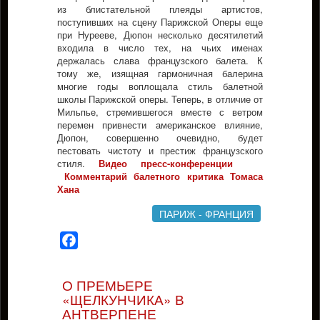
из блистательной плеяды артистов,
поступивших на сцену Парижской Оперы еще
при Нурееве, Дюпон несколько десятилетий
входила в число тех, на чьих именах
держалась слава французского балета. К
тому же, изящная гармоничная балерина
многие годы воплощала стиль балетной
школы Парижской оперы. Теперь, в отличие от
Мильпье, стремившегося вместе с ветром
перемен привнести американское влияние,
Дюпон, совершенно очевидно, будет
пестовать чистоту и престиж французского
стиля.
Видео пресс-конференции
Комментарий балетного критика Томаса
Хана
ПАРИЖ - ФРАНЦИЯ
Facebook
О ПРЕМЬЕРЕ
«ЩЕЛКУНЧИКА» В
АНТВЕРПЕНЕ