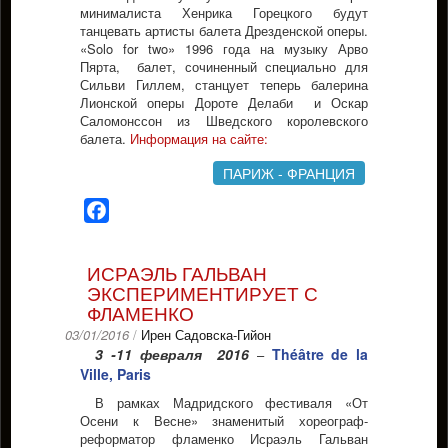
минималиста Хенрика Горецкого будут
танцевать артисты балета Дрезденской оперы.
«Solo for two» 1996 года на музыку Арво
Пярта, балет, сочиненный специально для
Сильви Гиллем, станцует теперь балерина
Лионской оперы Дороте Делаби и Оскар
Саломонссон из Шведского королевского
балета.
Информация на сайте:
ПАРИЖ - ФРАНЦИЯ
Facebook
ИСРАЭЛЬ ГАЛЬВАН
ЭКСПЕРИМЕНТИРУЕТ С
ФЛАМЕНКО
03/01/2016
/
Ирен Садовска-Гийон
3 -11 февраля 2016
Théâtre de la
–
Ville, Paris
В рамках Мадридского фестиваля «От
Осени к Весне» знаменитый хореограф-
реформатор фламенко Исраэль Гальван