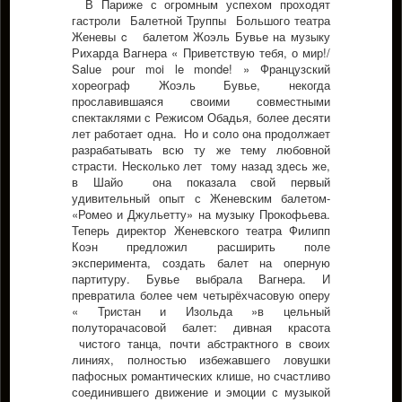
В Париже с огромным успехом проходят
гастроли Балетной Труппы Большого театра
Женевы c балетом Жоэль Бувье на музыку
Рихарда Вагнера « Приветствую тебя, о мир!/
Salue pour moi le monde! » Французский
хореограф Жоэль Бувье, некогда
прославившаяся своими совместными
спектаклями с Режисом Обадья, более десяти
лет работает одна. Но и соло она продолжает
разрабатывать всю ту же тему любовной
страсти. Несколько лет тому назад здесь же,
в Шайо она показала свой первый
удивительный опыт с Женевским балетом-
«Ромео и Джульетту» на музыку Прокофьева.
Теперь директор Женевского театра Филипп
Коэн предложил расширить поле
эксперимента, создать балет на оперную
партитуру. Бувье выбрала Вагнера. И
превратила более чем четырёхчасовую оперу
« Тристан и Изольда »в цельный
полуторачасовой балет: дивная красота
чистого танца, почти абстрактного в своих
линиях, полностью избежавшего ловушки
пафосных романтических клише, но счастливо
соединившего движение и эмоции с музыкой