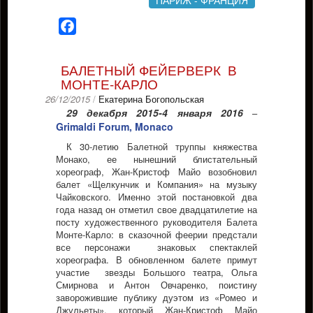
ПАРИЖ - ФРАНЦИЯ
Facebook
БАЛЕТНЫЙ ФЕЙЕРВЕРК В
МОНТЕ-КАРЛО
26/12/2015
/
Екатерина Богопольская
29 декабря 2015-4 января 2016
–
Grimaldi Forum, Monaco
К 30-летию Балетной труппы княжества
Монако, ее нынешний блистательный
хореограф, Жан-Кристоф Майо возобновил
балет «Щелкунчик и Компания» на музыку
Чайковского. Именно этой постановкой два
года назад он отметил свое двадцатилетие на
посту художественного руководителя Балета
Монте-Карло: в сказочной феерии предстали
все персонажи знаковых спектаклей
хореографа. В обновленном балете примут
участие звезды Большого театра, Ольга
Смирнова и Антон Овчаренко, поистину
заворожившие публику дуэтом из «Ромео и
Джульеты», который Жан-Кристоф Майо