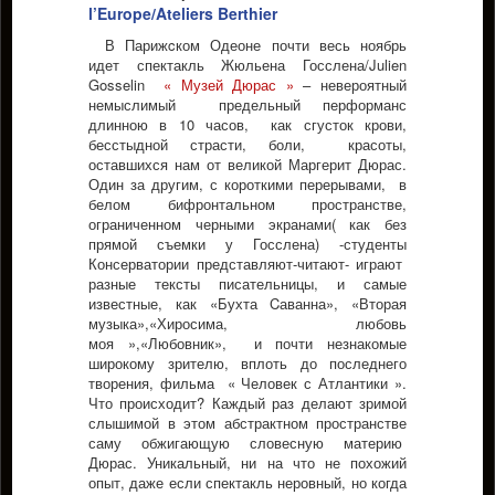
l’Europe/Ateliers Berthier
В Парижcком Одеоне почти весь ноябрь
идет спектакль Жюльена Госслена/Julien
Gosselin
« Музей Дюрас »
– невероятный
немыслимый предельный перформанс
длинною в 10 часов, как сгусток крови,
бесстыдной страсти, боли, красоты,
оставшихся нам от великой Маргерит Дюрас.
Один за другим, с короткими перерывами, в
белом бифронтальном пространстве,
ограниченном черными экранами( как без
прямой съемки у Госслена) -студенты
Консерватории представляют-читают- играют
разные тексты писательницы, и самые
известные, как «Бухта Cаванна», «Вторая
музыка»,«Хиросима, любовь
моя »,«Любовник», и почти незнакомые
широкому зрителю, вплоть до последнего
творения, фильма « Человек с Атлантики ».
Что происходит? Каждый раз делают зримой
слышимой в этом абстрактном пространстве
саму обжигающую словесную материю
Дюрас. Уникальный, ни на что не похожий
опыт, даже если спектакль неровный, но когда