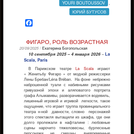
YOURI BOUTOUSSOV
,
ЮРИЙ БУТУСОВ
Facebook
ФИГАРО, РОЛЬ ВОЗРАСТНАЯ
20/09/2025
/
Екатерина Богопольская
10 сентября 2025 – 4 января 2026
La
–
Scala, Paris
В Парижском театре
La Scala
играют
« Женитьбу Фигаро » от модной режиссерки
Лены Бребан/Léna Bréban. На фоне небрежно
наброшенной туали с набивными рисунками
гривуазной эпохи и аляповатого портрета
графа Альмавивы, разворачивается водевиль,
лишенный игровой и игривой легкости, такое
ощущение, что играет труппа провинциального
театра н-ной давности, словно персонажей
этого спектакля вытащили из шкафа, где они
долго пролежали в нафталине : любовные
сцены нарочито тяжеловесны, бурлескные
персонажи не смешны, вневременные