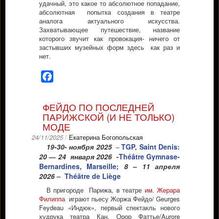
удачный, это какое то абсолютное попадание,
абсолютная попытка создания в театре
аналога актуального искусства.
Захватывающее путешествие, название
которого звучит как провокация- ничего от
застывших музейных форм здесь как раз и
нет.
Facebook
ФЕЙДО ПО ПОСЛЕДНЕЙ
ПАРИЖСКОЙ (И НЕ ТОЛЬКО)
МОДЕ
24/11/2025
/
Екатерина Богопольская
19-30- ноября 2025
TGP, Saint Denis:
–
20 ― 24 января 2026
-Théâtre Gymnase-
Bernardines, Marseille;
8 – 11 апреля
2026
– Théâtre de Liège
В пригороде Парижа, в театре
им. Жерара
Филиппа
играют пьесу Жоржа Фейдо/ Geurges
Feydeau «Индюк», первый спектакль нового
худрука театра Кан, Орор Фаттье/Aurore