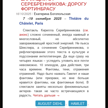
СЕРЕБРЕННИКОВА: ДОРОГУ
ФОРТИНБРАСУ
16/10/2025
/
Екатерина Богопольская
7 -19 октября 2025
Théâtre du
–
Châtelet, Paris
Спектакль Кирилла Серебренникова (
см.
анонс
) сложно сочиненный, иногда наивный и
многословный, но абсолютно
завораживающий яростной энергией. Не пьеса
Шекспира, а сочинение Серебренникова, о
рефлектировании этого текста в культуре и
подсознании интеллигенции. Да еще сразу на
четырех языках – уследить уловить все почти
невозможно. 10 эпизодов, два действия, три
часа времени. Фантомы, тени, отражения
отражений. Надо было назвать Гамлет и наши
фантомы (или призраки, но мне больше
нравится фантомы, как фантомные боли). В
спектакле заняты несколько феноменальных
актеров- такая не часто встречающаяся в
радость.
Читать дальше
→
AUGUST DIEHL
HAMLET
,
,