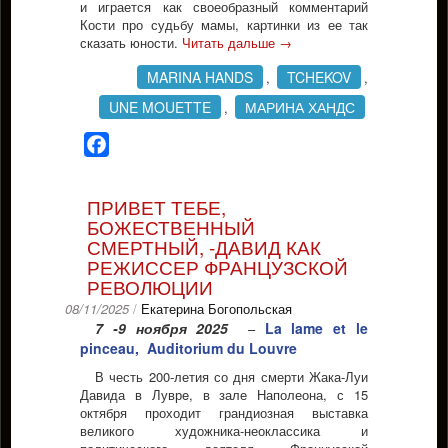
и играется как своеобразный комментарий
Кости про судьбу мамы, картинки из ее так
сказать юности.
Читать дальше
→
MARINA HANDS
TCHEKOV
,
,
UNE MOUETTE
МАРИНА ХАНДС
,
Facebook
ПРИВЕТ ТЕБЕ,
БОЖЕСТВЕННЫЙ
СМЕРТНЫЙ, -ДАВИД КАК
РЕЖИССЕР ФРАНЦУЗСКОЙ
РЕВОЛЮЦИИ
08/11/2025
/
Екатерина Богопольская
7 -9 ноября 2025
La lame et le
–
pinceau, Auditorium du Louvre
В честь 200-летия со дня смерти Жака-Луи
Давида в Луврe, в зале Наполеона, с 15
октября проходит грандиозная выставка
великого художника-неоклассика и