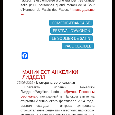
l’auteur) s’est emparée d’une grande/ très grande
salle (2000 personnes quand même) de la Cour
d’Honneur du Palais des Papes.
Читать дальше
→
COMEDIE-FRANCAISE
,
FESTIVAL D'AVIGNON
,
LE SOULIER DE SATIN
,
PAUL CLAUDEL
Facebook
МАНИФЕСТ АНХЕЛИКИ
ЛИДДЕЛЛ
25/06/2025
/
Екатерина Богопольская
Спектакль испанки Анхелики
Лидделл/Angélica Liddell,
«Демон. Похороны
Бергмана»
, показанный в Папском замке на
открытии Авиньонского фестиваля 2024 года,
вызвал скандал – актриса цитировала
отрицательные рецензии известных парижских
критиков, с саркастическми комментариями, а