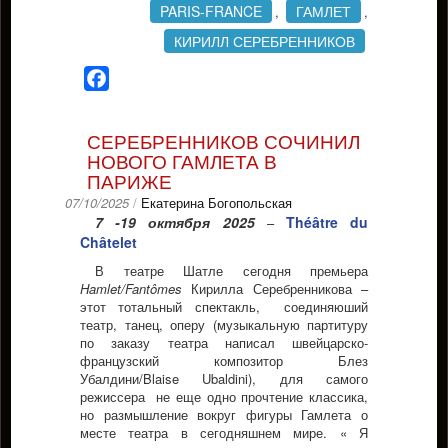
PARIS-FRANCE
ГАМЛЕТ
,
,
КИРИЛЛ СЕРЕБРЕННИКОВ
Facebook
СЕРЕБРЕННИКОВ СОЧИНИЛ
НОВОГО ГАМЛЕТА В
ПАРИЖЕ
07/10/2025
/
Екатерина Богопольская
7 -19 октября 2025
Théâtre du
–
Châtelet
В театре Шатле сегодня премьера
Hamlet/Fantômes
Кирилла Серебренникова –
этот тотальный спектакль, соединяюший
театр, танец, оперу (музыкальную партитуру
по заказу театра написал швейцарско-
французский композитор Блез
Убалдини/Blaise Ubaldini), для самого
режиссера не еще одно прочтение классика,
но размышление вокруг фигуры Гамлета о
месте театра в сегодняшнем мире. « Я