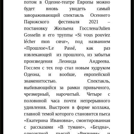
потом в Одеоне-театре Европы можно
будет вновь увидеть самый
завораживающий спектакль Осеннего
Парижского фестиваля
2021
–
постановку Жюльена Госслена/Julien
Gosselin и его труппы «Si vous pouviez
lécher mon cœur», под названием
«Прошлое»/Le Passé, как раз
извлекающей из прошлого, из забытья
произведения Леонида Андреева.
Госслен с тех пор стал новым худруком
Одеона, и вообше, европейской
знаменитостью. Спектакль,
выбивающийся за рамки привычного,
чрезмерный, нарочитый. Четыре с
половиной часа почти непрерывного
удивления. Выстроен в форме коллажа,
главной темой которого становится пьеса
«Екатерина Ивановна», смонтированная
с рассказами «В тумане», «Бездна»,
одноактной пьесой «Реквием» и