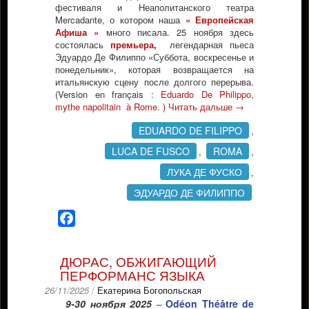
фестиваля и Неаполитанского театра
Mercadаnte, о котором наша
« Европейская
Афиша »
много писала. 25 ноября здесь
состоялась
премьера,
легендарная пьеса
Эдуардо Де Филиппо «Суббота, воскресенье и
понедельник», которая возвращается на
итальянскую сцену после долгого перерыва.
(Version en français :
Eduardo De Philippo,
mythe napolitain à Rome. )
Читать дальше
→
EDUARDO DE FILIPPO
,
LUCA DE FUSCO
ROMA
,
,
ЛУКА ДЕ ФУСКО
,
ЭДУАРДО ДЕ ФИЛИППО
Facebook
ДЮРАС, ОБЖИГАЮЩИЙ
ПЕРФОРМАНС ЯЗЫКА
26/11/2025
/
Екатерина Богопольская
9-30 ноября 2025
Odéon Théâtre de
–