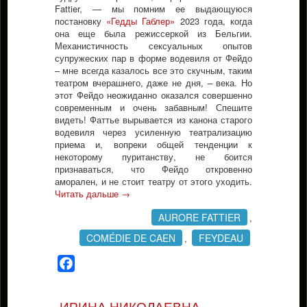
Fattier, — мы помним ее выдающуюся
постановку
«Гедды Габлер»
2023 года, когда
она еще была режиссеркой из Бельгии.
Механистичность сексуальных опытов
супружеских пар в форме водевиля от Фейдо
– мне всегда казалось все это скучным, таким
театром вчерашнего, даже не дня, – века. Но
этот Фейдо неожиданно оказался совершенно
современным и очень забавным! Спешите
видеть! Фаттье вырывается из канона старого
водевиля через усиленную театрализацию
приема и, вопреки общей тенденции к
некоторому пуританству, не боится
признаваться, что Фейдо откровенно
аморален, и не стоит театру от этого уходить.
Читать дальше
→
AURORE FATTIER
,
COMÉDIE DE CAEN
FEYDEAU
,
Facebook
ИРИНА НИКОЛАЕВНА