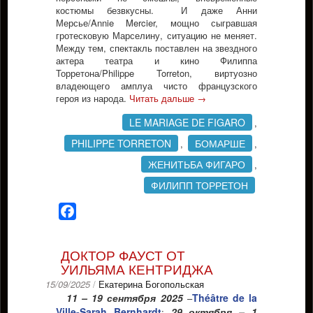
костюмы безвкусны. И даже Анни
Мерсье/Annie Mercier, мощно сыгравшая
гротесковую Марселину, ситуацию не меняет.
Между тем, спектакль поставлен на звездного
актера театра и кино Филиппа
Торретона/Philippe Torreton, виртуозно
владеющего амплуа чисто французского
героя из народа.
Читать дальше
→
LE MARIAGE DE FIGARO
,
PHILIPPE TORRETON
БОМАРШЕ
,
,
ЖЕНИТЬБА ФИГАРО
,
ФИЛИПП ТОРРЕТОН
Facebook
ДОКТОР ФАУСТ ОТ
УИЛЬЯМА КЕНТРИДЖА
15/09/2025
/
Екатерина Богопольская
11 – 19 сентября 2025
Théâtre de la
–
Ville-Sarah Bernhardt
29 октября – 1
;