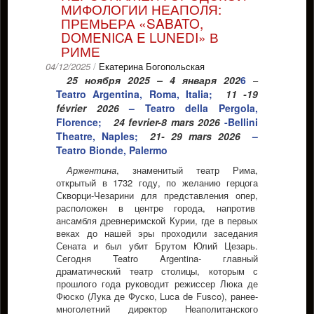
МИФОЛОГИИ НЕАПОЛЯ:
ПРЕМЬЕРА «SABATO,
DOMENICA E LUNEDI» В
РИМЕ
04/12/2025
/
Екатерина Богопольская
25 ноября 2025 – 4 января 202
6
–
Teatro Argentina, Roma, Italia;
11 -19
février 2026
– Teatro della Pergola,
Florence;
24 fevrier-8 mars 2026
-Bellini
Theatre, Naples;
21- 29 mars 2026
–
Teatro Bionde, Palermo
Аржентина
, знаменитый театр Рима,
открытый в 1732 году, по желанию герцога
Скворци-Чезарини для представления опер,
расположен в центре города, напротив
ансамбля древнеримской Курии, где в первых
веках до нашей эры проходили заседания
Сената и был убит Брутом Юлий Цезарь.
Сегодня Teatro Argentina- главный
драматический театр столицы, которым с
прошлого года руководит режиссер Люка де
Фюско (Лука де Фуско, Luca de Fusco), ранее-
многолетний директор Неаполитанского