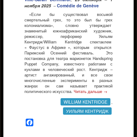
ноября 2025
Comédie de Genève
–
«Если бы существовал восьмой
смертельный грех, то это был бы грех
колониализма», словно утверждает
знаменитый южноафриканский художник,
режиссер, перформер Уильям
Кентридж/William Kentridge спектаклем
« Фаустус в Африке », которым открылся
Парижский Осенний фестиваль. Этo
постановка для театра марионеток Handspring
Puppet Company, известного работами с
куклами в человеческий рост. Кентридж –
артист ангажированный, и все свои
многочисленные эксперименты в разных
жанрах он сам называет практикой
политического искусства.
Читать дальше
→
WILLIAM KENTRIDGE
,
УИЛЬЯМ КЕНТРИДЖ
Facebook