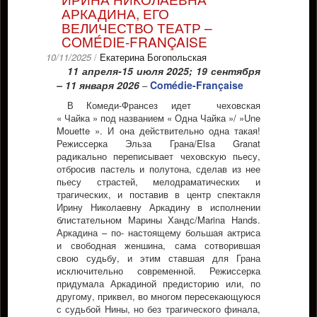
АРКАДИНА, ЕГО
ВЕЛИЧЕСТВО ТЕАТР –
COMÉDIE-FRANÇAISE
10/11/2025
/
Екатерина Богопольская
11 апреля-15 июля 2025; 19 сентября
– 11 января 2026
Comédie-Française
–
В Комеди-Франсез идет чеховская
« Чайка » под названием « Одна Чайка »/ »Une
Mouette ». И она действительно одна такая!
Режиссерка Эльза Грана/Elsa Granat
радикально переписывает чеховскую пьесу,
отбросив пастель и полутона, сделав из нее
пьесу страстей, мелодраматических и
трагических, и поставив в центр спектакля
Ирину Николаевну Аркадину в исполнении
блистательном Марины Хандс/Marina Hands.
Аркадина – по- настоящему большая актриса
и свободная женшина, сама сотворившая
свою судьбу, и этим ставшая для Грана
исключительно современной. Режиссерка
придумала Аркадиной предисторию или, по
другому, приквел, во многом пересекающуюся
с судьбой Нины, но без трагического финала,