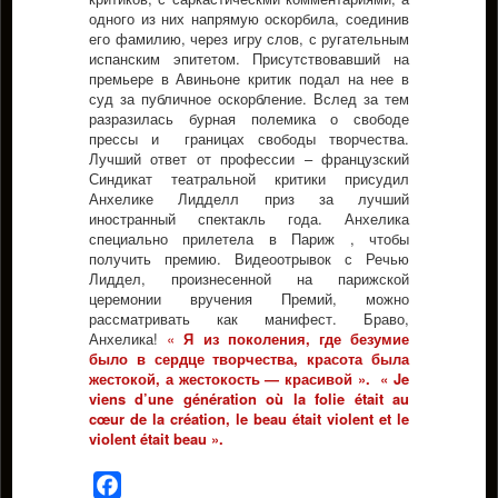
одного из них напрямую оскорбила, соединив
его фамилию, через игру слов, с ругательным
испанским эпитетом. Присутствовавший на
премьере в Авиньоне критик подал на нее в
суд за публичное оскорбление. Вслед за тем
разразилась бурная полемика о свободе
прессы и границах свободы творчества.
Лучший ответ от профессии – французский
Синдикат театральной критики присудил
Анхелике Лидделл приз за лучший
иностранный спектакль года. Анхелика
специально прилетела в Париж , чтобы
получить премию. Видеоотрывок с Речью
Лиддел, произнесенной на парижской
церемонии вручения Премий, можно
рассматривать как манифест. Браво,
Анхелика!
«
Я из поколения, где безумие
было в сердце творчества, красота была
жестокой, а жестокость — красивой ».
«
Je
viens d’une génération où la folie était au
cœur de la création, le beau était violent et le
violent était beau ».
Facebook