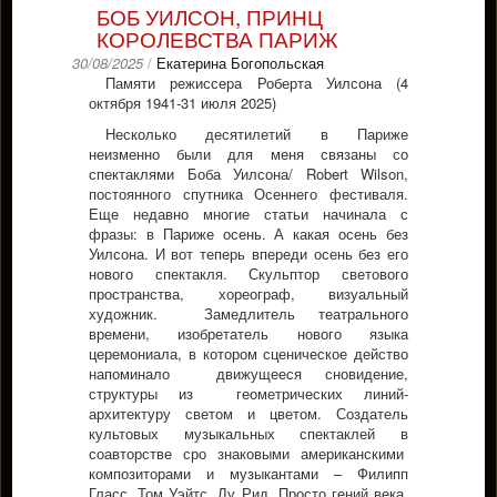
БОБ УИЛСОН, ПРИНЦ
КОРОЛЕВСТВА ПАРИЖ
30/08/2025
/
Екатерина Богопольская
Памяти режиссера Роберта Уилсона (4
октября 1941-31 июля 2025)
Несколько десятилетий в Париже
неизменно были для меня связаны со
спектаклями Боба Уилсона/ Robert Wilson,
постоянного спутника Осеннего фестиваля.
Еще недавно многие статьи начинала с
фразы: в Париже осень. А какая осень без
Уилсона. И вот теперь впереди осень без его
нового спектакля. Скульптор светового
пространства, хореограф, визуальный
художник. Замедлитель театрального
времени, изобретатель нового языка
церемониала, в котором сценическое действо
напоминало движущееся сновидение,
структуры из геометрических линий-
архитектуру светом и цветом. Создатель
культовых музыкальных спектаклей в
соавторстве сро знаковыми американскими
композиторами и музыкантами – Филипп
Гласс, Том Уэйтс, Лу Рид. Просто гений века.