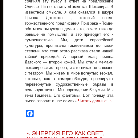
сочинял эту пьесу в ответ на предложение
Оливье Пи поставить «Гамлета» Шекспира. В
известном смысле, я сам оказался в шкуре
Принца Датского , который после
торжественного предписания Призрака «Помни
обо мне» вынужден делать то, о чем никогда
раньше не помышлял, и это приводит его к
сумасшествию. Мы, дети европейской
культуры, пропитаны гамлетизмом до такой
степени, что тени этого рассказа стали нашей
тайной природой. А черный плащ принца
Датского — второй кожей. Мы стали мемами
шекспировских героев, и это никак не связано
с театром. Мы живем в мире вогнутых зеркал,
которые, как в камере-обскуре, проецируют
перевернутые художественные образы в
реальную жизнь. Мы порождение безумия. Мы
тени Гамлета. Его фантомы. Вот почему эта
пьеса говорит о нас самих»
Читать дальше
→
Facebook
« ЭНЕРГИЯ ЕГО КАК СВЕТ,