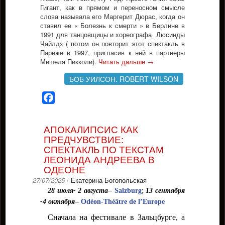
Гигант, как в прямом и переносном смысле
слова называла его Маргерит Дюрас, когда он
ставил ее « Болезнь к смерти » в Берлине в
1991 для танцовщицы и хореографа Люсинды
Чайлдз ( потом он повторит этот спектакль в
Париже в 1997, пригласив к ней в партнеры
Мишеля Пикколи).
Читать дальше
→
БОБ УИЛСОН. ROBERT WILSON
Facebook
АПОКАЛИПСИС КАК
ПРЕДЧУВСТВИЕ:
СПЕКТАКЛЬ ПО ТЕКСТАМ
ЛЕОНИДА АНДРЕЕВА В
ОДЕОНЕ
27/07/2025
/
Екатерина Богопольская
–
;
28 июля- 2 августа
Salzburg
13 сентября
–
-4 октября
Odéon-Théâtre de l’Europe
Сначала на фестивале в Зальцбурге, а