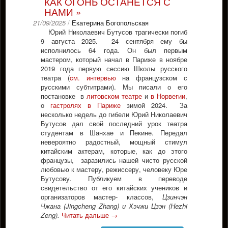
КАК ОГОНЬ ОСТАНЕТСЯ С
НАМИ »
21/09/2025
/
Екатерина Богопольская
Юрий Николаевич Бутусов трагически погиб
9 августа 2025. 24 сентября ему бы
исполнилось 64 года. Он был первым
мастером, который начал в Париже в ноябре
2019 года первую сессию Школы русского
театра (
cм. интервью
на французском с
русскими субтитрами). Мы писали о его
постановке в
литовском театре
и
в Норвегии
,
о
гастролях в Париже
зимой 2024. За
несколько недель до гибели Юрий Николаевич
Бутусов дал свой последний урок театра
студентам в Шанхае и Пекине. Передал
невероятно радостный, мощный стимул
китайским актерам, которые, как до этого
французы, заразились нашей чисто русской
любовью к мастеру, режиссеру, человеку Юре
Бутусову. Публикуем в переводе
свидетельство от его китайских учеников и
организаторов мастер- классов,
Цзинчэн
Чжана (Jingcheng Zhang) и Хэчжи Цзэн (Hezhi
Zeng).
Читать дальше
→