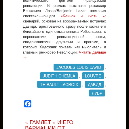
политического деятеля Французской
революции. В рамках выставки режиссер
Бенжамен Лазар/Benjamin Lazar поставил
спектакль-концерт
«Клинок и кисть »
:
сценарий, основан на воображаемых встречах
Давида, арестованного сразу после казни его
ближайшего единомышленника Робеспьера, с
персонажами революционной эпохи,
сподвижниками, друзьями и врагами, в
которых Художник показан как мыслитель и
главный режиссер Революции.
Читать дальше
→
JACQUES-LOUIS DAVID
,
JUDITH CHEMLA
LOUVRE
,
,
THIBAULT LACROIX
ДАВИД
,
,
ЛУВР
Facebook
« ГАМЛЕТ » И ЕГО
ВАРИАЦИИ ОТ